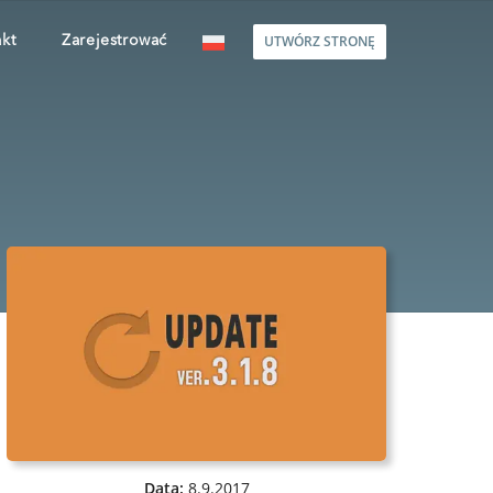
UTWÓRZ STRONĘ
kt
Zarejestrować
Data:
8.9.2017