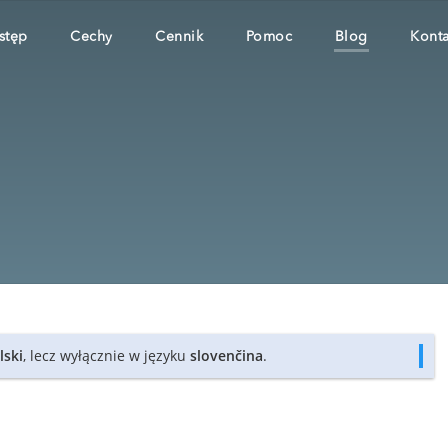
stęp
Cechy
Cennik
Pomoc
Blog
Konta
lski
, lecz wyłącznie w języku
slovenčina
.