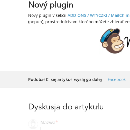
Nový plugin
Nový plugin v sekcii
ADD-ONS / WTYCZKI /
MailChim
(popup), prostredníctvom ktorého môžete zbierať e
Podobał Ci się artykuł, wyślij go dalej
Facebook
Dyskusja do artykułu
Nazwa
*