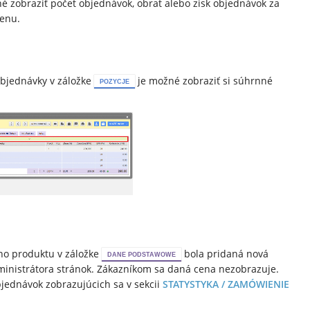
né zobraziť počet objednávok, obrat alebo zisk objednávok za
menu.
objednávky v záložke
je možné zobraziť si súhrnné
POZYCJE
ho produktu v záložke
bola pridaná nová
DANE PODSTAWOWE
ministrátora stránok. Zákazníkom sa daná cena nezobrazuje.
objednávok zobrazujúcich sa v sekcii
STATYSTYKA / ZAMÓWIENIE