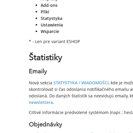
Add-ons
Pliki
Statystyka
Ustawienia
Wsparcie
* - Len pre variant ESHOP
Štatistiky
Emaily
Nová sekcia
STATYSTYKA / WIADOMOŚCI
, kde je mo
skontrolovať si čas odoslania notifikačného emailu al
odoslaná. Do daných štatistík sa neevidujú emaily, k
newslettera
.
Citlivé informácie predvolené systémom (napr.: hes
Objednávky