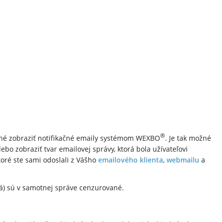
®
žné zobraziť notifikačné emaily systémom WEXBO
. Je tak možné
ebo zobraziť tvar emailovej správy, ktorá bola užívateľovi
toré ste sami odoslali z Vášho
emailového klienta
,
webmailu
a
lá) sú v samotnej správe cenzurované.