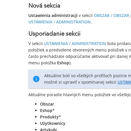
Nová sekcia
Ustawienia administracji
v sekcii
OBSZAR / OBSZAR
USTAWIENIA / ADMINISTRATION
.
Usporiadanie sekcii
V sekcii
USTAWIENIA / ADMINISTRATION
bola pridaná
položiek a predvolene otvorených menu položiek v n
často prechádzate odporúčame aktivovať pri danej
menu položka
Eshop
).
Aktuálne boli vo všetkých profiloch pozície
možné si upraviť v spomínanej sekcii
USTAW
Aktuálne poradie hlavných menu položiek vo všetkýc
Obszar
Eshop
*
Produkty
*
Użytkownicy
Artykuły