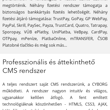
megtörténik. Néhány fizetési rendszer támogatja a
biztonságos bankkártyás fizetés lehetőségét. Néhány
fizetési átjáró támogatása: TrustPay, GoPay, GP WebPay,
PayPal, Skrill, PaySec, Payza, TrustCard, Quatro, Tatrapay,
Sporopay, VÚB ePlatby, UniPlatba, VeBpay, CardPay,
OTPpay, mPeníze, PlatbaOnline, mTRANSFER, ČSOB
Platobné tlačítko és még sok más...
Professzionális és áttekinthető
CMS rendszer
A teljes rendszert saját CMS rendszerünk, a CYBORG
működteti. A rendszer nagyon intuitív és világos,
ugyanakkor kellően átfogó. A fent említett
technológiáknak köszönhetően - HTML5, CSS3, AJAX,