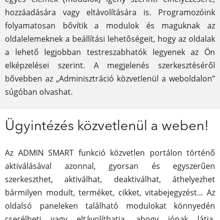
hozzáadására vagy eltávolítására is. Programozóink
folyamatosan bővítik a modulok és maguknak az
oldalelemeknek a beállítási lehetőségeit, hogy az oldalak
a lehető legjobban testreszabhatók legyenek az Ön
elképzelései szerint. A megjelenés szerkesztéséről
bővebben az „Adminisztráció közvetlenül a weboldalon”
súgóban olvashat.
Ügyintézés közvetlenül a weben!
Az ADMIN SMART funkció közvetlen portálon történő
aktiválásával azonnal, gyorsan és egyszerűen
szerkeszthet, aktiválhat, deaktiválhat, áthelyezhet
bármilyen modult, terméket, cikket, vitabejegyzést... Az
oldalsó paneleken található modulokat könnyedén
cserélheti vagy eltávolíthatja, ahogy jónak látja.