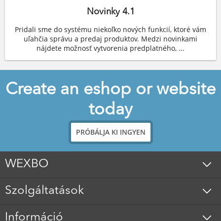
Novinky 4.1
Pridali sme do systému niekoľko nových funkcií, ktoré vám
uľahčia správu a predaj produktov. Medzi novinkami
nájdete možnosť vytvorenia predplatného, ...
Create an eshop or website
today
PRÓBÁLJA KI INGYEN
WEXBO
Szolgáltatások
Információ