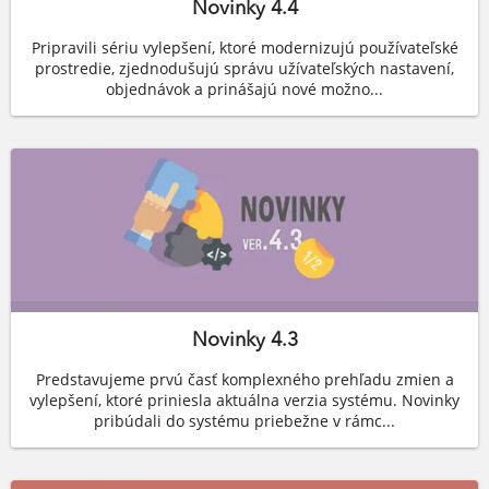
Novinky 4.4
Pripravili sériu vylepšení, ktoré modernizujú používateľské
prostredie, zjednodušujú správu užívateľských nastavení,
objednávok a prinášajú nové možno...
Novinky 4.3
Predstavujeme prvú časť komplexného prehľadu zmien a
vylepšení, ktoré priniesla aktuálna verzia systému. Novinky
pribúdali do systému priebežne v rámc...