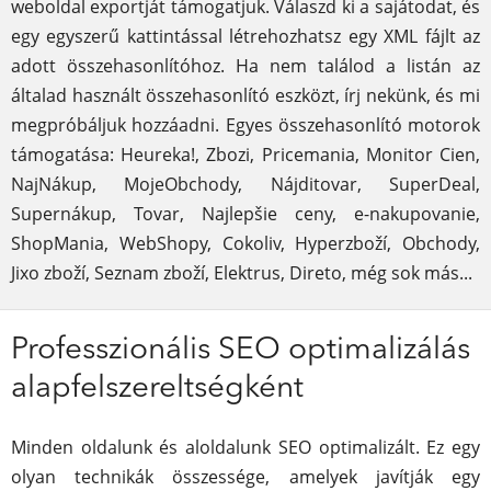
weboldal exportját támogatjuk. Válaszd ki a sajátodat, és
egy egyszerű kattintással létrehozhatsz egy XML fájlt az
adott összehasonlítóhoz. Ha nem találod a listán az
általad használt összehasonlító eszközt, írj nekünk, és mi
megpróbáljuk hozzáadni. Egyes összehasonlító motorok
támogatása: Heureka!, Zbozi, Pricemania, Monitor Cien,
NajNákup, MojeObchody, Nájditovar, SuperDeal,
Supernákup, Tovar, Najlepšie ceny, e-nakupovanie,
ShopMania, WebShopy, Cokoliv, Hyperzboží, Obchody,
Jixo zboží, Seznam zboží, Elektrus, Direto, még sok más...
Professzionális SEO optimalizálás
alapfelszereltségként
Minden oldalunk és aloldalunk SEO optimalizált. Ez egy
olyan technikák összessége, amelyek javítják egy