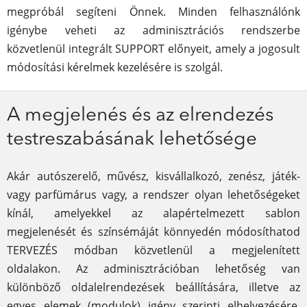
megpróbál segíteni Önnek. Minden felhasználónk
igénybe veheti az adminisztrációs rendszerbe
közvetlenül integrált SUPPORT előnyeit, amely a jogosult
módosítási kérelmek kezelésére is szolgál.
A megjelenés és az elrendezés
testreszabásának lehetősége
Akár autószerelő, művész, kisvállalkozó, zenész, játék-
vagy parfümárus vagy, a rendszer olyan lehetőségeket
kínál, amelyekkel az alapértelmezett sablon
megjelenését és színsémáját könnyedén módosíthatod
TERVEZÉS módban közvetlenül a megjelenített
oldalakon. Az adminisztrációban lehetőség van
különböző oldalelrendezések beállítására, illetve az
egyes elemek (modulok) igény szerinti elhelyezésére,