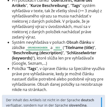
Pri položkách článku "
Überschrift, Name des
Artikels
", "
Kurze Beschreibung
", "
Tags
" systém
vyhľadáva v texte, tak že všetky slová (>= 3 znaky) z
vyhľadávaného výrazu sa musia nachádzať v
niektorej z daných položiek. V prípade, že je
vyhľadávaný výraz v úvodzovkách, musí sa v
niektorej z daných položiek nachádzať práve
zadaný výraz.
Systém nevyhľadáva v poliach
Obsah článku
v
záložke
a
("
Titelname (title)
",
GRUNDANGABEN
SEO
"
Beschreibung (description)
", "
Schlüsselwörter
(keywords)
"), ktoré slúžia len pre vyhľadávače
(Google, Seznam,...)
Položka "
Tags
", v úprave článku sa špeciálne využíva
práve pre vyhľadávanie, kedy je možné článku
nastaviť ďalšie potrebné alebo podobné výrazy pre
vyhľadávanie. Obsah danej položky sa nezobrazuje
nikde na stránkach.
Der Inhalt des Artikels ist nicht in der Sprache
deutsch
verfügbar, sondern nur in der Sprache
slovenčina
.