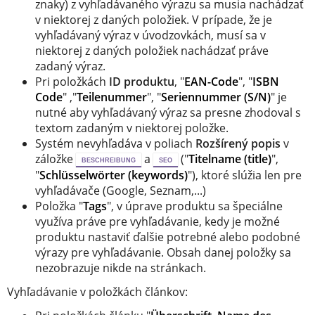
znaky) z vyhľadávaného výrazu sa musia nachádzať
v niektorej z daných položiek. V prípade, že je
vyhľadávaný výraz v úvodzovkách, musí sa v
niektorej z daných položiek nachádzať práve
zadaný výraz.
Pri položkách
ID produktu
, "
EAN-Code
", "
ISBN
Code
" ,"
Teilenummer
", "
Seriennummer (S/N)
" je
nutné aby vyhľadávaný výraz sa presne zhodoval s
textom zadaným v niektorej položke.
Systém nevyhľadáva v poliach
Rozšírený popis
v
záložke
a
("
Titelname (title)
",
BESCHREIBUNG
SEO
"
Schlüsselwörter (keywords)
"), ktoré slúžia len pre
vyhľadávače (Google, Seznam,...)
Položka "
Tags
", v úprave produktu sa špeciálne
využíva práve pre vyhľadávanie, kedy je možné
produktu nastaviť ďalšie potrebné alebo podobné
výrazy pre vyhľadávanie. Obsah danej položky sa
nezobrazuje nikde na stránkach.
Vyhľadávanie v položkách článkov: