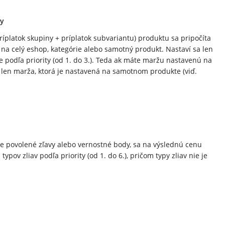
ny
ríplatok skupiny + príplatok subvariantu) produktu sa pripočíta
na celý eshop, kategórie alebo samotný produkt. Nastaví sa len
e podľa priority (od 1. do 3.). Teda ak máte maržu nastavenú na
 len marža, ktorá je nastavená na samotnom produkte (viď.
te povolené zľavy alebo vernostné body, sa na výslednú cenu
pov zliav podľa priority (od 1. do 6.), pričom typy zliav nie je