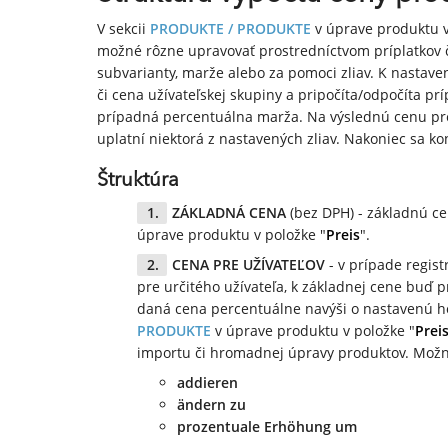
V sekcii
PRODUKTE / PRODUKTE
v úprave produktu v
možné rôzne upravovať prostredníctvom príplatkov č
subvarianty, marže alebo za pomoci zliav. K nastaven
či cena užívateľskej skupiny a pripočíta/odpočíta pr
prípadná percentuálna marža. Na výslednú cenu pre 
uplatní niektorá z nastavených zliav. Nakoniec sa k
Štruktúra
ZÁKLADNÁ CENA
(bez DPH) - základnú ce
úprave produktu v položke "
Preis
".
CENA PRE UŽÍVATEĽOV
- v prípade regis
pre určitého užívateľa, k základnej cene buď p
daná cena percentuálne navýši o nastavenú ho
PRODUKTE
v úprave produktu v položke "
Prei
importu či hromadnej úpravy produktov. Možno
addieren
ändern zu
prozentuale Erhöhung um