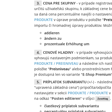
CENA PRE SKUPINY
- v prípade registrov
určitú užívateľskú skupinu, k základnej cene 
sa daná cena percentuálne navýši o nastavenú
PRODUKTE
v úprave produktu v položke "
Prei
importu či hromadnej úpravy produktov. Možno
addieren
ändern zu
prozentuale Erhöhung um
CENOVÉ HLADINY
- v prípade vyhovujúci
vyhovujú nastaveným podmienkam, sa produktu 
PRODUKTE / PREISNIVEAU
a následne ich nast
položke "
Preisniveau
" alebo prostredníctvom
je dostupná len vo variante "
E-Shop Premium
PRÍPLATOK SUBVARIANTU
(+/-) - následn
"upravená základná cena") pripočíta/odpočíta 
nastavujete v sekcii
PRODUKTE / PRODUKTE
v 
na odkaz "
Posten editieren
" v stĺpci
.
Zuschlag
čiastkový príplatok subvariantu
percentuálny príplatok subvariantu