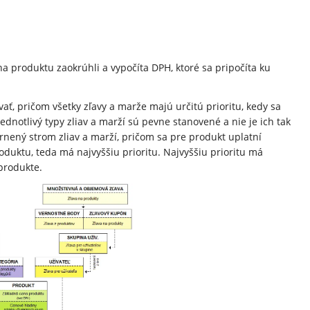
na produktu zaokrúhli a vypočíta DPH, ktoré sa pripočíta ku
ť, pričom všetky zľavy a marže majú určitú prioritu, kedy sa
jednotlivý typy zliav a marží sú pevne stanovené a nie je ich tak
ený strom zliav a marží, pričom sa pre produkt uplatní
roduktu, teda má najvyššiu prioritu. Najvyššiu prioritu má
produkte.