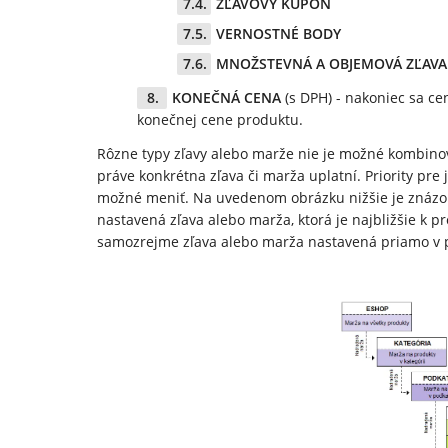
ZĽAVOVÝ KUPÓN
VERNOSTNÉ BODY
MNOŽSTEVNÁ A OBJEMOVÁ ZĽAVA
KONEČNÁ CENA
(s DPH) - nakoniec sa ce
konečnej cene produktu.
Rôzne typy zľavy alebo marže nie je možné kombinova
práve konkrétna zľava či marža uplatní. Priority pre 
možné meniť. Na uvedenom obrázku nižšie je znázorn
nastavená zľava alebo marža, ktorá je najbližšie k p
samozrejme zľava alebo marža nastavená priamo v 