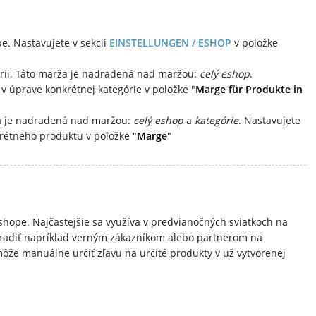
e. Nastavujete v sekcii
EINSTELLUNGEN / ESHOP
v položke
órii. Táto marža je nadradená nad maržou:
celý eshop
.
v úprave konkrétnej kategórie v položke "
Marge für Produkte in
ža je nadradená nad maržou:
celý eshop
a
kategórie
. Nastavujete
rétneho produktu v položke "
Marge
"
shope. Najčastejšie sa využíva v predvianočných sviatkoch na
iradiť napríklad verným zákazníkom alebo partnerom na
ôže manuálne určiť zľavu na určité produkty v už vytvorenej