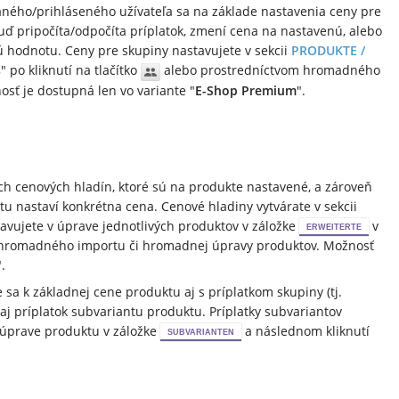
aného/prihláseného užívateľa sa na základe nastavenia ceny pre
buď pripočíta/odpočíta príplatok, zmení cena na nastavenú, alebo
 hodnotu. Ceny pre skupiny nastavujete v sekcii
PRODUKTE /
s
" po kliknutí na tlačítko
alebo prostredníctvom hromadného
sť je dostupná len vo variante "
E-Shop Premium
".
ch cenových hladín, ktoré sú na produkte nastavené, a zároveň
nastaví konkrétna cena. Cenové hladiny vytvárate v sekcii
avujete v úprave jednotlivých produktov v záložke
v
ERWEITERTE
 hromadného importu či hromadnej úpravy produktov. Možnosť
".
e sa k základnej cene produktu aj s príplatkom skupiny (tj.
aj príplatok subvariantu produktu. Príplatky subvariantov
úprave produktu v záložke
a následnom kliknutí
SUBVARIANTEN