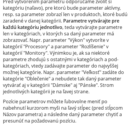
Pred vytvorením parametru odporúčame zvoliť si
kategóriu (naľavo), pre ktorú bude parameter aktívny,
resp. sa parameter zobrazí len v produktoch, ktoré budú
zaradené v danej kategórii.
Parametre vytvárajte pre
každú kategóriu jednotlivo
, teda vytvárajte parametre
len v kategóriach, v ktorých sa daný parameter má
zobrazovať. Napr. parameter "Výkon" vytvoríte v
kategórií "Procesory" a parameter "Rozlíšenie" v
kategórií "Monitory". Výnimkou je, ak sa niektoré
parametre zhodujú s ostatnými v kategóriach a pod-
kategóriach, vtedy zadávajte parameter do najvyššej
možnej kategórie. Napr. parameter "Veľkosť" zadáte do
kategórie "Oblečenie" a nebudete tak daný parameter
vytvárať aj v kategórii "Dámske" aj "Pánske". Strom
jednotlivých kategórii je na ľavej strane.
Pozície parametrov môžete ľubovolne meniť po
nabehnutí kurzorom myši na ľavý stĺpec (pred stĺpcom
Názov parametra) a následne daný parameter chytiť a
presunúť na požadovanú pozíciu.