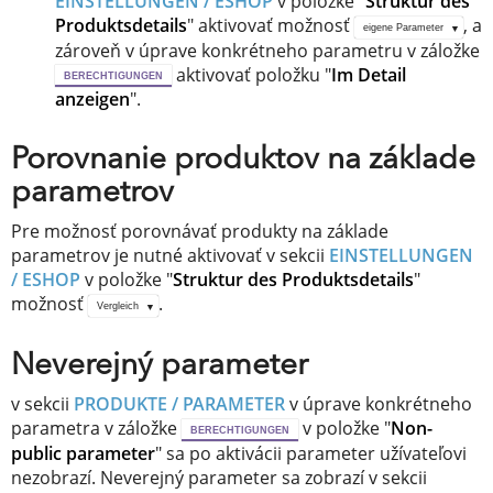
EINSTELLUNGEN / ESHOP
v položke "
Struktur des
Produktsdetails
" aktivovať možnosť
, a
eigene Parameter
zároveň v úprave konkrétneho parametru v záložke
aktivovať položku "
Im Detail
BERECHTIGUNGEN
anzeigen
".
Porovnanie produktov na základe
parametrov
Pre možnosť porovnávať produkty na základe
parametrov je nutné aktivovať v sekcii
EINSTELLUNGEN
/ ESHOP
v položke "
Struktur des Produktsdetails
"
možnosť
.
Vergleich
Neverejný parameter
v sekcii
PRODUKTE / PARAMETER
v úprave konkrétneho
parametra v záložke
v položke "
Non-
BERECHTIGUNGEN
public parameter
" sa po aktivácii parameter užívateľovi
nezobrazí. Neverejný parameter sa zobrazí v sekcii