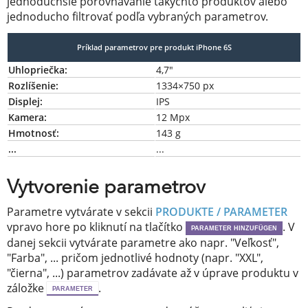
jednoduchšie porovnávanie takýchto produktov alebo
jednoducho filtrovať podľa vybraných parametrov.
Príklad parametrov pre produkt iPhone 6S
Uhlopriečka:
4,7"
Rozlíšenie:
1334×750 px
Displej:
IPS
Kamera:
12 Mpx
Hmotnosť:
143 g
...
...
Vytvorenie parametrov
Parametre vytvárate v sekcii
PRODUKTE / PARAMETER
vpravo hore po kliknutí na tlačítko
. V
PARAMETER HINZUFÜGEN
danej sekcii vytvárate parametre ako napr. "Veľkosť",
"Farba", ... pričom jednotlivé hodnoty (napr. "XXL",
"čierna", ...) parametrov zadávate až v úprave produktu v
záložke
.
PARAMETER