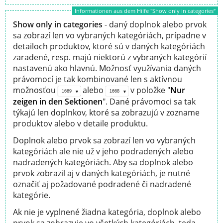
Informationen aus dem Hilfe "Show only in categories“
Show only in categories
- daný doplnok alebo prvok
sa zobrazí len vo vybraných kategóriách, prípadne v
detailoch produktov, ktoré sú v daných kategóriách
zaradené, resp. majú niektorú z vybraných kategórií
nastavenú ako hlavnú. Možnosť využívania daných
právomocí je tak kombinované len s aktívnou
možnosťou
alebo
v položke "
Nur
1669
1668
zeigen in den Sektionen
". Dané právomoci sa tak
týkajú len doplnkov, ktoré sa zobrazujú v zozname
produktov alebo v detaile produktu.
Doplnok alebo prvok sa zobrazí len vo vybraných
kategóriách ale nie už v jeho podradených alebo
nadradených kategóriách. Aby sa doplnok alebo
prvok zobrazil aj v daných kategóriách, je nutné
označiť aj požadované podradené či nadradené
kategórie.
Ak nie je vyplnené žiadna kategória, doplnok alebo
prvok sa zobrazuje vo všetkých kategóriách, teda