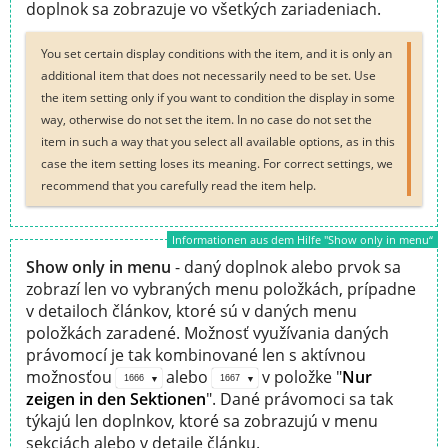
doplnok sa zobrazuje vo všetkých zariadeniach.
You set certain display conditions with the item, and it is only an
additional item that does not necessarily need to be set. Use
the item setting only if you want to condition the display in some
way, otherwise do not set the item. In no case do not set the
item in such a way that you select all available options, as in this
case the item setting loses its meaning. For correct settings, we
recommend that you carefully read the item help.
Informationen aus dem Hilfe "Show only in menu“
Show only in menu
- daný doplnok alebo prvok sa
zobrazí len vo vybraných menu položkách, prípadne
v detailoch článkov, ktoré sú v daných menu
položkách zaradené. Možnosť využívania daných
právomocí je tak kombinované len s aktívnou
možnosťou
alebo
v položke "
Nur
1666
1667
zeigen in den Sektionen
". Dané právomoci sa tak
týkajú len doplnkov, ktoré sa zobrazujú v menu
sekciách alebo v detaile článku.