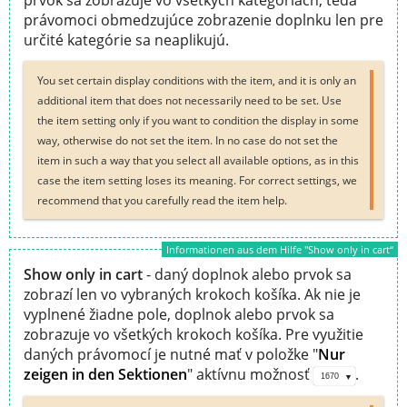
právomoci obmedzujúce zobrazenie doplnku len pre
určité kategórie sa neaplikujú.
You set certain display conditions with the item, and it is only an
additional item that does not necessarily need to be set. Use
the item setting only if you want to condition the display in some
way, otherwise do not set the item. In no case do not set the
item in such a way that you select all available options, as in this
case the item setting loses its meaning. For correct settings, we
recommend that you carefully read the item help.
Informationen aus dem Hilfe "Show only in cart“
Show only in cart
- daný doplnok alebo prvok sa
zobrazí len vo vybraných krokoch košíka. Ak nie je
vyplnené žiadne pole, doplnok alebo prvok sa
zobrazuje vo všetkých krokoch košíka. Pre využitie
daných právomocí je nutné mať v položke "
Nur
zeigen in den Sektionen
" aktívnu možnosť
.
1670