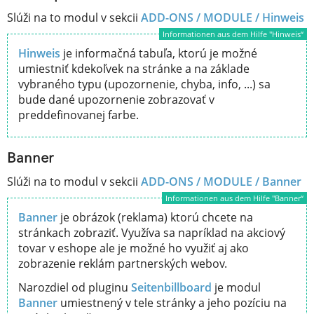
Slúži na to modul v sekcii
ADD-ONS / MODULE /
Hinweis
Informationen aus dem Hilfe "Hinweis“
Hinweis
je informačná tabuľa, ktorú je možné
umiestniť kdekoľvek na stránke a na základe
vybraného typu (upozornenie, chyba, info, ...) sa
bude dané upozornenie zobrazovať v
preddefinovanej farbe.
Banner
Slúži na to modul v sekcii
ADD-ONS / MODULE /
Banner
Informationen aus dem Hilfe "Banner“
Banner
je obrázok (reklama) ktorú chcete na
stránkach zobraziť. Využíva sa napríklad na akciový
tovar v eshope ale je možné ho využiť aj ako
zobrazenie reklám partnerských webov.
Narozdiel od pluginu
Seitenbillboard
je modul
Banner
umiestnený v tele stránky a jeho pozíciu na