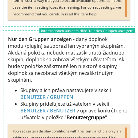
item in such a way that you select all available options, as in this
case the item setting loses its meaning. For correct settings, we
recommend that you carefully read the item help.
Informationen aus dem Hilfe "Nur den Gruppen anzeigen“
Nur den Gruppen anzeigen
- daný doplnok
(modul/plugin) sa zobrazí len vybraným skupinám.
Ak daná položka nebude mať zaškrtnutú žiadnu zo
skupín, doplnok sa zobrazí všetkým užívateľom. Ak
bude v položke zaškrtnuté len niektoré skupiny,
doplnok sa nezobrazí všetkým nezaškrtnutým
skupinám.
Skupiny a ich práva nastavujete v sekcii
BENUTZER / GRUPPEN
Skupiny prideľujete užívateľom v sekcii
BENUTZER / BENUTZER
v úprave konkrétneho
užívateľa v položke "
Benutzergruppe
"
You set certain display conditions with the item, and it is only an
additional item that does not necessarily need to be set. Use