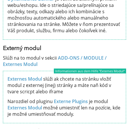
webu/eshopu. Ide o striedajúce sa/prelínajúce sa
obrázky, texty, odkazy alebo ich kombinácie s
možnosťou automatického alebo manuálneho
stránkovania na stránke. Môžete v ňom prezentovať
Váš produkt, službu, firmu alebo čokoľvek iné.
Externý modul
Slúži na to modul v sekcii
ADD-ONS / MODULE /
Externes Modul
Informationen aus dem Hilfe "Externes Modul“
Externes Modul
slúži ak chcete na stránku vložiť
modul z externej (inej) stránky a máte naň kód v
tvare scricpt alebo iframe
Narozdiel od pluginu
Externe Plugins
je modul
Externes Modul
možné umiestniť len na pozície, kde
je možné umiestňovať moduly.