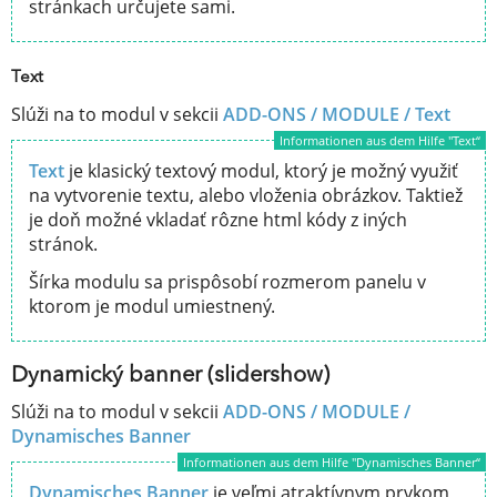
stránkach určujete sami.
Text
Slúži na to modul v sekcii
ADD-ONS / MODULE /
Text
Informationen aus dem Hilfe "Text“
Text
je klasický textový modul, ktorý je možný využiť
na vytvorenie textu, alebo vloženia obrázkov. Taktiež
je doň možné vkladať rôzne html kódy z iných
stránok.
Šírka modulu sa prispôsobí rozmerom panelu v
ktorom je modul umiestnený.
Dynamický banner (slidershow)
Slúži na to modul v sekcii
ADD-ONS / MODULE /
Dynamisches Banner
Informationen aus dem Hilfe "Dynamisches Banner“
Dynamisches Banner
je veľmi atraktívnym prvkom