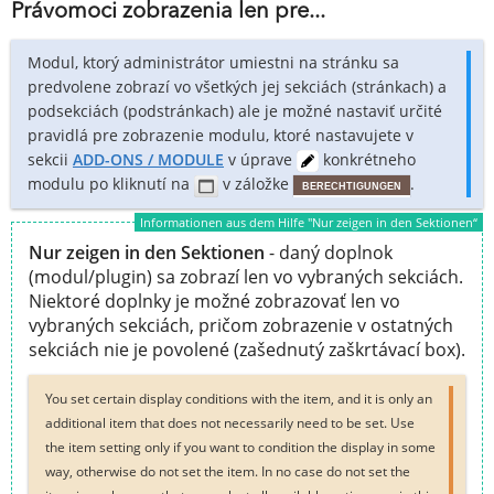
Právomoci zobrazenia len pre...
Modul, ktorý administrátor umiestni na stránku sa
predvolene zobrazí vo všetkých jej sekciách (stránkach) a
podsekciách (podstránkach) ale je možné nastaviť určité
pravidlá pre zobrazenie modulu, ktoré nastavujete v
sekcii
ADD-ONS / MODULE
v úprave
konkrétneho
modulu po kliknutí na
v záložke
.
BERECHTIGUNGEN
Informationen aus dem Hilfe "Nur zeigen in den Sektionen“
Nur zeigen in den Sektionen
- daný doplnok
(modul/plugin) sa zobrazí len vo vybraných sekciách.
Niektoré doplnky je možné zobrazovať len vo
vybraných sekciách, pričom zobrazenie v ostatných
sekciách nie je povolené (zašednutý zaškrtávací box).
You set certain display conditions with the item, and it is only an
additional item that does not necessarily need to be set. Use
the item setting only if you want to condition the display in some
way, otherwise do not set the item. In no case do not set the