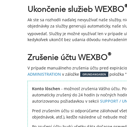
Ukončenie služieb WEXBO
Ak ste sa rozhodli naďalej nevyužívať naše služby, n
objednávky za služby generujú automaticky, naše služ
vypovedať. Služby je možné využívať len v prípade
kedykoľvek ukončiť bez udania dôvodu neuhradením
®
Zrušenie účtu WEXBO
V prípade manuálneho zrušenia účtu pred expiráciou 
ADMINISTRATION
v záložke
položka "
GRUNDANGABEN
Konto löschen
- možnosť zrušenia Vášho účtu. Po
automaticky zrušený do 24 hodín (v nočných hodin
autorizovanou požiadavkou v sekcii
SUPPORT / U
Pred zrušením účtu si odporúčame zálohovať všetk
objednávok, atď.), keďže následne už nebude mo
Po zrušení účtu budú všetky dáta dočasne preved