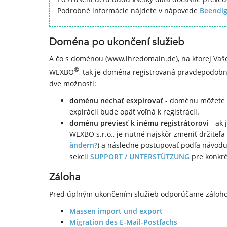
Podrobné informácie nájdete v nápovede
Beendig
Doména po ukončení služieb
A čo s doménou (www.ihredomain.de), na ktorej Vaše
®
WEXBO
, tak je doména registrovaná pravdepodobne
dve možnosti:
doménu nechať esxpirovať
- doménu môžete n
expirácii bude opäť voľná k registrácii.
doménu previesť k inému registrátorovi
- ak 
WEXBO s.r.o., je nutné najskôr zmeniť držiteľ
ändern?
) a následne postupovať podľa návod
sekcii
SUPPORT / UNTERSTÜTZUNG
pre konkr
Záloha
Pred úplným ukončením služieb odporúčame zálohova
Massen import und export
Migration des E-Mail-Postfachs