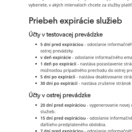
vyberiete, v akých intervaloch chcete za služby plat
Priebeh expirácie služieb
Účty v testovacej prevádzke
5 dní pred expiráciou
- odoslanie informačného
ostrej prevádzky.
v deň expirácie
- odoslanie informačného email
1 deň po expirácií
- nastáva pozastavenie strá
možnosťou prípadného prechodu do ostrej pr
5 dní po expirácií
- nastáva deaktivovanie strá
30 dní po expirácií
- nastáva zrušenie stránok 
Účty v ostrej prevádzke
20 dní pred expiráciou
- vygenerovanie novej 
služieb.
15 dní pred expiráciou
- odoslanie informačnéh
ďalšieho predplateného obdobia.
7 dní pred expiráciou
- odoslanie informačného