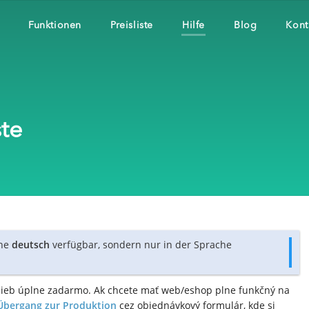
Funktionen
Preisliste
Hilfe
Blog
Kont
te
che
deutsch
verfügbar, sondern nur in der Sprache
užieb úplne zadarmo. Ak chcete mať web/eshop plne funkčný na
Übergang zur Produktion
cez objednávkový formulár, kde si