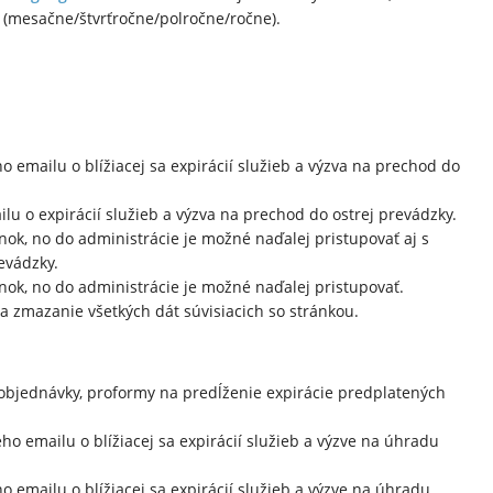
iť (mesačne/štvrťročne/polročne/ročne).
 emailu o blížiacej sa expirácií služieb a výzva na prechod do
u o expirácií služieb a výzva na prechod do ostrej prevádzky.
nok, no do administrácie je možné naďalej pristupovať aj s
evádzky.
nok, no do administrácie je možné naďalej pristupovať.
a zmazanie všetkých dát súvisiacich so stránkou.
objednávky, proformy na predĺženie expirácie predplatených
o emailu o blížiacej sa expirácií služieb a výzve na úhradu
 emailu o blížiacej sa expirácií služieb a výzve na úhradu