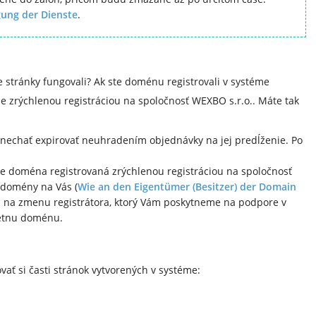
ung der Dienste
.
 stránky fungovali? Ak ste doménu registrovali v systéme
 zrýchlenou registráciou na spoločnosť WEXBO s.r.o.. Máte tak
echať expirovať neuhradením objednávky na jej predĺženie. Po
je doména registrovaná zrýchlenou registráciou na spoločnosť
a domény na Vás (
Wie an den Eigentümer (Besitzer) der Domain
u na zmenu registrátora, ktorý Vám poskytneme na podpore v
étnu doménu.
ť si časti stránok vytvorených v systéme: