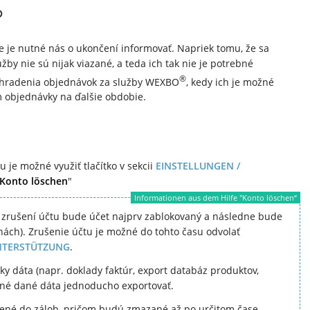
®
ie je nutné nás o ukončení informovať. Napriek tomu, že sa
by nie sú nijak viazané, a teda ich tak nie je potrebné
®
 uhradenia objednávok za služby WEXBO
, kedy ich je možné
 objednávky na ďalšie obdobie.
je možné využiť tlačítko v sekcii
EINSTELLUNGEN /
Konto löschen
"
Informationen aus dem Hilfe "Konto löschen“
 zrušení účtu bude účet najprv zablokovaný a následne bude
ách). Zrušenie účtu je možné do tohto času odvolať
NTERSTÜTZUNG
.
y dáta (napr. doklady faktúr, export databáz produktov,
žné dané dáta jednoducho exportovať.
ené do záloh, pričom budú zmazané až po určitom čase.