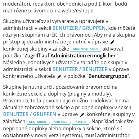
moderátori, redaktori, obchodníci a pod.), ktorí budú
mať rôzne právomoci na webe/eshope.
Skupiny užívateľov si vytvárate a upravujete v
administrácii v sekcii
BENUTZER / GRUPPEN
, kde môžete
rôznym skupinám určiť ich právomoci. Aby mala skupina
prístup aj do administrácie je nutné v úprave
konkrétnej skupiny v záložke
aktivovať
ADMINISTRATION
položku "
Zugriff auf Administration ermöglichen
".
Následne jednotlivých užívateľov zaradíte do skupín v
administrácii v sekcii
BENUTZER / BENUTZER
v úprave
konkrétneho užívateľa
v položke "
Benutzergruppe
".
Skupine je nutné určiť požadované právomoci na
konkrétne sekcie a doplnky (pluginy a moduly).
Právomoci, teda povolenia je možno prideľovať len na
aktuálne zobrazované sekcie a pridané doplnky v sekcii
BENUTZER / GRUPPEN
v úprave
konkrétnej skupiny v
záložkách
,
,
. Napríklad tak ešte
SEKTIONEN
ADD-ONS
POSTEN
nepridané doplnky alebo doplnky a sekcie, ktoré sú
obsiahnuté v novej verzii systému, musí administrátor