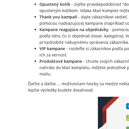
Opustený košík
- zvýšte pravdepodobnosť "do
opusteným košíkom. Vďaka Mail Komplet môžet
Thank you kampaň
- dajte zákazníkovi vedieť,
pomocou nadväzujúcej kampane (napríklad so
Kampane reagujúce na objednávky
- pomocou
podľa toho, čo si objednali (tovar, kategória)
prispôsobíte nákupnému správania zákazníka
VIP kampane
- rozdeľte si zákazníkov podľa 
ich za vernosť.
Produktové kampane
- chcete svojich zákazn
nahráte do Mail kompletu, môžete jednotlivé p
mailu.
Ďalšie a ďalšie ... možnostiam tvorby sa medze nekl
lepšie výsledky budete dosahovať.