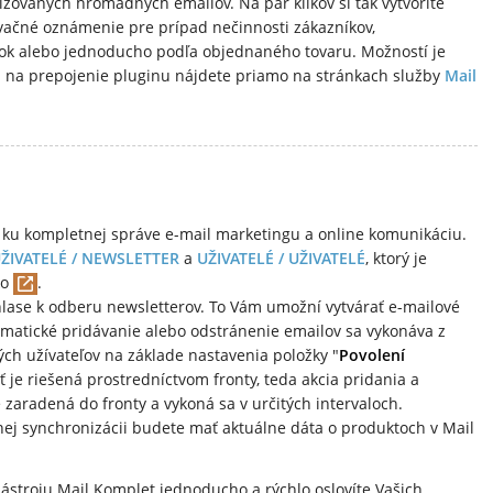
izovaných hromadných emailov. Na pár klikov si tak vytvoríte
ačné oznámenie pre prípad nečinnosti zákazníkov,
ok alebo jednoducho podľa objednaného tovaru. Možností je
 na prepojenie pluginu nájdete priamo na stránkach služby
Mail
i ku kompletnej správe e-mail marketingu a online komunikáciu.
ŽIVATELÉ / NEWSLETTER
a
UŽIVATELÉ / UŽIVATELÉ
, ktorý je
ko
.
hlase k odberu newsletterov. To Vám umožní vytvárať e-mailové
atické pridávanie alebo odstránenie emailov sa vykonáva z
ch užívateľov na základe nastavenia položky "
Povolení
je riešená prostredníctvom fronty, teda akcia pridania a
 zaradená do fronty a vykoná sa v určitých intervaloch.
j synchronizácii budete mať aktuálne dáta o produktoch v Mail
nástroju Mail Komplet jednoducho a rýchlo oslovíte Vašich