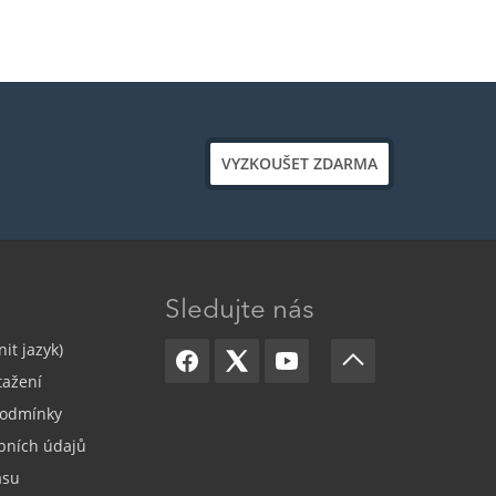
VYZKOUŠET ZDARMA
Sledujte nás
it jazyk)
tažení
odmínky
bních údajů
asu