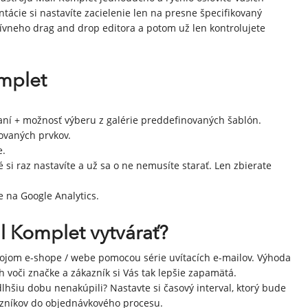
cie si nastavíte zacielenie len na presne špecifikovaný
vneho drag and drop editora a potom už len kontrolujete
omplet
aní + možnosť výberu z galérie preddefinovaných šablón.
ovaných prvkov.
e.
si raz nastavíte a už sa o ne nemusíte starať. Len zbierate
 na Google Analytics.
 Komplet vytvárať?
svojom e-shope / webe pomocou série uvítacích e-mailov. Výhoda
h voči značke a zákazník si Vás tak lepšie zapamätá.
dlhšiu dobu nenakúpili? Nastavte si časový interval, ktorý bude
zníkov do objednávkového procesu.