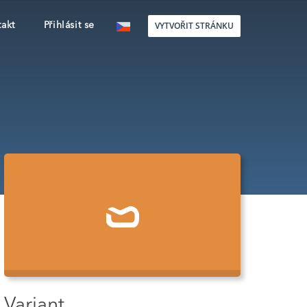
VYTVOŘIT STRÁNKU
akt
Přihlásit se
Variant