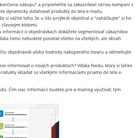
končenia nákupu" a pripomeňte sa zákazníkovi sériou kampaní s
e dynamicky doťahovať produkty do tela e-mailu.
 že si vážite toho, že u Vás prvýkrát objednal a "zaháčkujte" si ho
 zľavovým kódom).
 informácií o objednávkach dokážete segmentovať zákazníkov
. Vďaka tomu nebudete posielať všetko na všetkých, ale obsah
.
počtu objednávok alebo hodnoty nakúpeného tovaru a odmeňujte
íkov informovať o nových produktoch? Vďaka feedu, ktorý si ľahko
rodukty vkladať so všetkými informáciami priamo do tela e-
adú. Čím viac informácií budete pre e-mailing využívať, tým