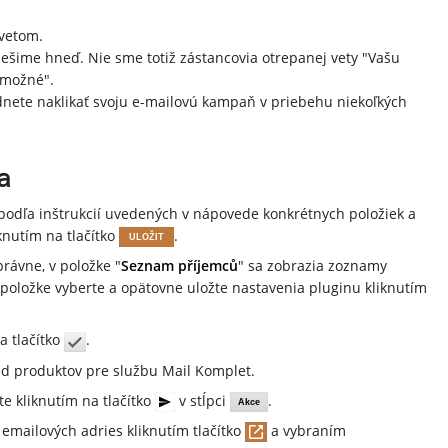
svetom.
iešime hneď. Nie sme totiž zástancovia otrepanej vety "Vašu
 možné".
dnete naklikať svoju e-mailovú kampaň v priebehu niekoľkých
a
 podľa inštrukcií uvedených v nápovede konkrétnych položiek a
knutím na tlačítko
.
ULOŽIT
právne, v položke "
Seznam příjemců
" sa zobrazia zoznamy
položke vyberte a opätovne uložte nastavenia pluginu kliknutím
a tlačítko
.
ed produktov pre službu Mail Komplet.
e kliknutím na tlačítko
v stĺpci
.
Akce
emailových adries kliknutím tlačítko
a vybraním