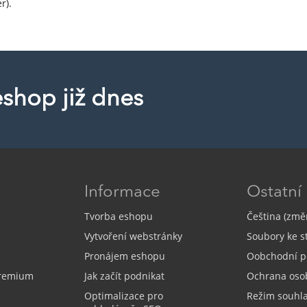
r).
eshop již dnes
Informace
Ostatní
Tvorba eshopu
Čeština (změn
Vytvoření webstránky
Soubory ke s
Pronájem eshopu
Oobchodní p
Premium
Jak začít podnikat
Ochrana oso
Optimalizace pro
Režim souhl