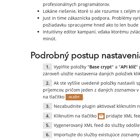
profesionálnych programátorov.
Lokáne riešenie, ktoré si ale rozumie s celým 
Just in time zákaznícka podpora. Problémy vyr
požiadavku spracujeme hneď ako to len bude
Intuitívny editor kampaní, vďaka ktorému zvlá
minút.
Podrobný postup nastaveni
Vyplňte položky "
Base crypt
" a "
API klíč
"
zároveň uložte nastavenia daných položiek kli
Ak ste vyššie uvedené položky nastavili s
príjemcov, pričom jeden z daných zoznamov v 
na tlačítko
.
ULOŽIT
Nezabudnite plugin aktivovať kliknutím n
Kliknutím na tlačítko
pridajte XML fe
Vygenerovaný XML feed do služby odošlet
Importujte do služby existujúce zoznamy 