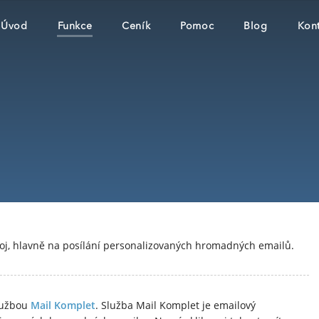
Úvod
Funkce
Ceník
Pomoc
Blog
Kont
oj, hlavně na posílání personalizovaných hromadných emailů.
službou
Mail Komplet
. Služba Mail Komplet je emailový