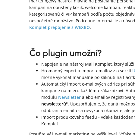
marketingový nástroj, hlavne na posielanie personal
kampaň na opustený košík, welcome kampaň, reaktiv
kategorizovanú či VIP kampaň podľa počtu objednáv
nespočetné množstvo. Podrobné informácie a návod
Komplet prepojenie s WEXBO
.
Čo plugin umožní?
Napojenie na nástroj Mail Komplet, ktorý slúž
Hromadný export a import emailov z o sekcií
U
možné vykonať manuálne po kliknutí na tlačít
Automatický import e-mailových adries pri sú
kampane na mieru každému zákazníkovi. Autom
modulu
Newsletter
alebo emailov registrovaný
newsletterů
". Upozorňujeme, že daná možnosť 
odobrania emailu sa nevykoná okamžite, ale je
Import produktového feedu - vďaka každodenne
Komplet.
Posuňte Váš e-mail marketing na vyšší level. Vďaka 