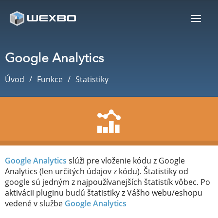
Google Analytics
Úvod
Funkce
Statistiky
Google Analytics
slúži pre vloženie kódu z Google
Analytics (len určitých údajov z kódu). Štatistiky od
google sú jedným z najpoužívanejších štatistík vôbec. Po
aktivácii pluginu budú štatistiky z Vášho webu/eshopu
vedené v službe
Google Analytics