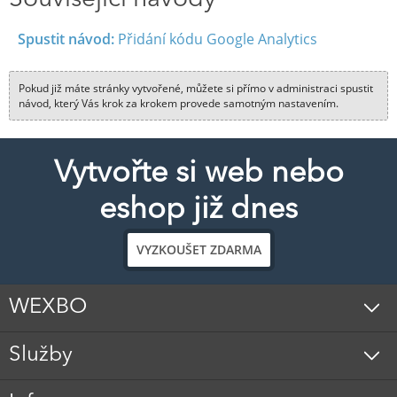
Související návody
Spustit návod:
Přidání kódu Google Analytics
Pokud již máte stránky vytvořené, můžete si přímo v administraci spustit
návod, který Vás krok za krokem provede samotným nastavením.
Vytvořte si web nebo
eshop již dnes
VYZKOUŠET ZDARMA
WEXBO
Služby