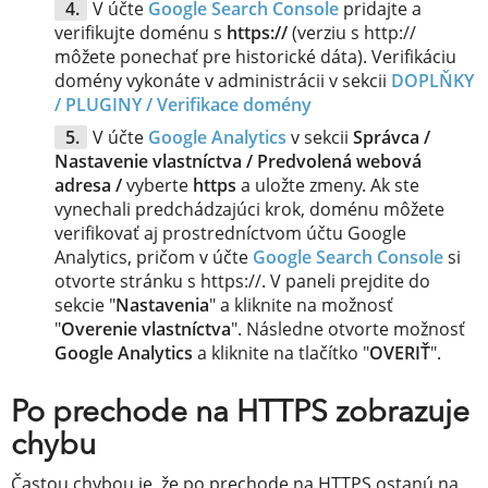
V účte
Google Search Console
pridajte a
verifikujte doménu s
https://
(verziu s http://
môžete ponechať pre historické dáta). Verifikáciu
domény vykonáte v administrácii v sekcii
DOPLŇKY
/ PLUGINY /
Verifikace domény
V účte
Google Analytics
v sekcii
Správca /
Nastavenie vlastníctva / Predvolená webová
adresa /
vyberte
https
a uložte zmeny. Ak ste
vynechali predchádzajúci krok, doménu môžete
verifikovať aj prostredníctvom účtu Google
Analytics, pričom v účte
Google Search Console
si
otvorte stránku s https://. V paneli prejdite do
sekcie "
Nastavenia
" a kliknite na možnosť
"
Overenie vlastníctva
". Následne otvorte možnosť
Google Analytics
a kliknite na tlačítko "
OVERIŤ
".
Po prechode na HTTPS zobrazuje
chybu
Častou chybou je, že po prechode na HTTPS ostanú na