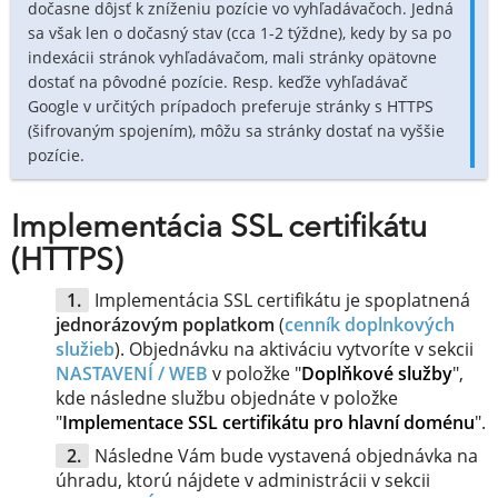
dočasne dôjsť k zníženiu pozície vo vyhľadávačoch. Jedná
sa však len o dočasný stav (cca 1-2 týždne), kedy by sa po
indexácii stránok vyhľadávačom, mali stránky opätovne
dostať na pôvodné pozície. Resp. keďže vyhľadávač
Google v určitých prípadoch preferuje stránky s HTTPS
(šifrovaným spojením), môžu sa stránky dostať na vyššie
pozície.
Implementácia SSL certifikátu
(HTTPS)
Implementácia SSL certifikátu je spoplatnená
jednorázovým poplatkom
(
cenník doplnkových
služieb
). Objednávku na aktiváciu vytvoríte v sekcii
NASTAVENÍ / WEB
v položke "
Doplňkové služby
",
kde následne službu objednáte v položke
"
Implementace SSL certifikátu pro hlavní doménu
".
Následne Vám bude vystavená objednávka na
úhradu, ktorú nájdete v administrácii v sekcii