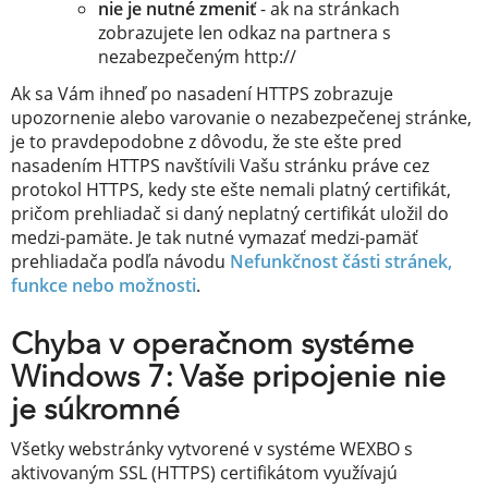
nie je nutné zmeniť
- ak na stránkach
zobrazujete len odkaz na partnera s
nezabezpečeným http://
Ak sa Vám ihneď po nasadení HTTPS zobrazuje
upozornenie alebo varovanie o nezabezpečenej stránke,
je to pravdepodobne z dôvodu, že ste ešte pred
nasadením HTTPS navštívili Vašu stránku práve cez
protokol HTTPS, kedy ste ešte nemali platný certifikát,
pričom prehliadač si daný neplatný certifikát uložil do
medzi-pamäte. Je tak nutné vymazať medzi-pamäť
prehliadača podľa návodu
Nefunkčnost části stránek,
funkce nebo možnosti
.
Chyba v operačnom systéme
Windows 7: Vaše pripojenie nie
je súkromné
Všetky webstránky vytvorené v systéme WEXBO s
aktivovaným SSL (HTTPS) certifikátom využívajú