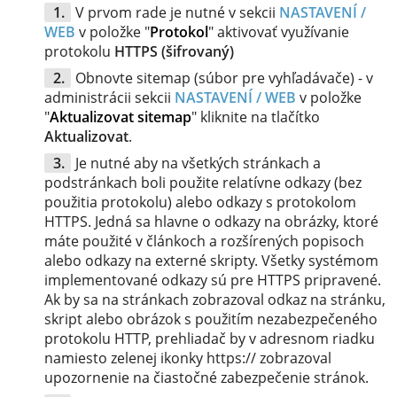
V prvom rade je nutné v sekcii
NASTAVENÍ /
WEB
v položke "
Protokol
" aktivovať využívanie
protokolu
HTTPS (šifrovaný)
Obnovte sitemap (súbor pre vyhľadávače) - v
administrácii sekcii
NASTAVENÍ / WEB
v položke
"
Aktualizovat sitemap
" kliknite na tlačítko
Aktualizovat
.
Je nutné aby na všetkých stránkach a
podstránkach boli použite relatívne odkazy (bez
použitia protokolu) alebo odkazy s protokolom
HTTPS. Jedná sa hlavne o odkazy na obrázky, ktoré
máte použité v článkoch a rozšírených popisoch
alebo odkazy na externé skripty. Všetky systémom
implementované odkazy sú pre HTTPS pripravené.
Ak by sa na stránkach zobrazoval odkaz na stránku,
skript alebo obrázok s použitím nezabezpečeného
protokolu HTTP, prehliadač by v adresnom riadku
namiesto zelenej ikonky https:// zobrazoval
upozornenie na čiastočné zabezpečenie stránok.