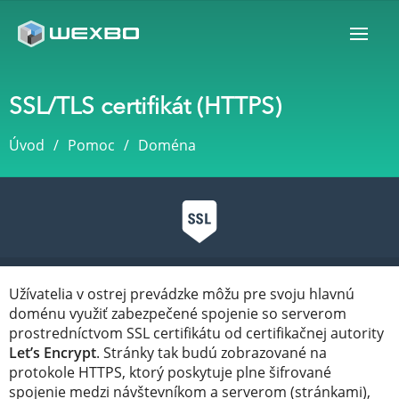
SSL/TLS certifikát (HTTPS)
Úvod
Pomoc
Doména
Užívatelia v ostrej prevádzke môžu pre svoju hlavnú
doménu využiť zabezpečené spojenie so serverom
prostredníctvom SSL certifikátu od certifikačnej autority
Let’s Encrypt
. Stránky tak budú zobrazované na
protokole HTTPS, ktorý poskytuje plne šifrované
spojenie medzi návštevníkom a serverom (stránkami),