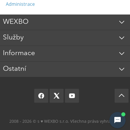
Administrace
WEXBO
Služby
Informace
Ostatní
2008 - 2026 © s ♥️ WEXBO s.r.o. Všechna práva vyhrazena.