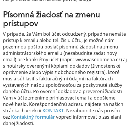
Písomná žiadosť na zmenu
prístupov
V prípade, že Vám bol účet odcudzený, prípadne nemáte
prístup k emailu alebo tel. číslu účtu, je možné nám
pozemnou poštou poslať písomnú žiadosť na zmenu
administrátorského emailu (nezabudnite zadať nový
email) pre konkrétny účet (napr.: www.vasedomena.cz) aj
s notársky overenými kópiami dokladov (živnostenské
oprávnenie alebo výpis z obchodného registra), ktoré
musia súhlasiť s fakturačnými údajmi na faktúrach
vystavených našou spoločnosťou za poskytnuté služby
daného účtu. Po overení dokladov a preverení žiadosti
Vám v účte zmeníme prihlasovací email a odošleme
nové heslo. Korešpondenčnú adresu nájdete na našich
stránkach v sekcii
KONTAKT
. Nezabudnite nás prosím
cez
Kontaktný formulár
vopred informovať o zasielaní
danej žiadosti.