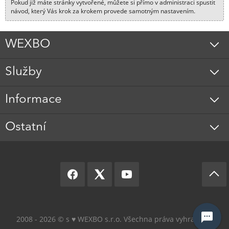
Pokud již máte stránky vytvořené, můžete si přímo v administraci spustit
návod, který Vás krok za krokem provede samotným nastavením.
WEXBO
Služby
Informace
Ostatní
2008 - 2026 © s ♥️ WEXBO s.r.o. Všechna práva vyhrazena.