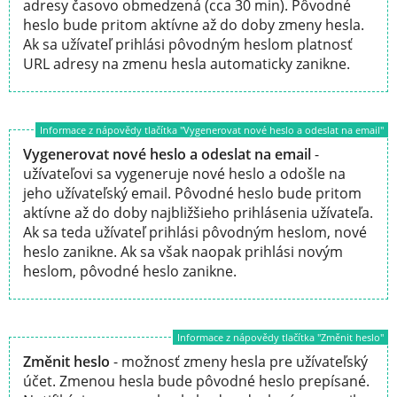
adresy časovo obmedzená (cca 30 min). Pôvodné
heslo bude pritom aktívne až do doby zmeny hesla.
Ak sa užívateľ prihlási pôvodným heslom platnosť
URL adresy na zmenu hesla automaticky zanikne.
Informace z nápovědy tlačítka "Vygenerovat nové heslo a odeslat na email"
Vygenerovat nové heslo a odeslat na email
-
užívateľovi sa vygeneruje nové heslo a odošle na
jeho užívateľský email. Pôvodné heslo bude pritom
aktívne až do doby najbližšieho prihlásenia užívateľa.
Ak sa teda užívateľ prihlási pôvodným heslom, nové
heslo zanikne. Ak sa však naopak prihlási novým
heslom, pôvodné heslo zanikne.
Informace z nápovědy tlačítka "Změnit heslo"
Změnit heslo
- možnosť zmeny hesla pre užívateľský
účet. Zmenou hesla bude pôvodné heslo prepísané.