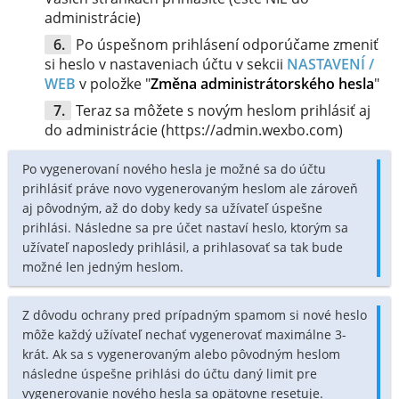
administrácie)
Po úspešnom prihlásení odporúčame zmeniť
si heslo v nastaveniach účtu v sekcii
NASTAVENÍ /
WEB
v položke "
Změna administrátorského hesla
"
Teraz sa môžete s novým heslom prihlásiť aj
do administrácie (https://admin.wexbo.com)
Po vygenerovaní nového hesla je možné sa do účtu
prihlásiť práve novo vygenerovaným heslom ale zároveň
aj pôvodným, až do doby kedy sa užívateľ úspešne
prihlási. Následne sa pre účet nastaví heslo, ktorým sa
užívateľ naposledy prihlásil, a prihlasovať sa tak bude
možné len jedným heslom.
Z dôvodu ochrany pred prípadným spamom si nové heslo
môže každý užívateľ nechať vygenerovať maximálne 3-
krát. Ak sa s vygenerovaným alebo pôvodným heslom
následne úspešne prihlási do účtu daný limit pre
vygenerovanie nového hesla sa opätovne resetuje.