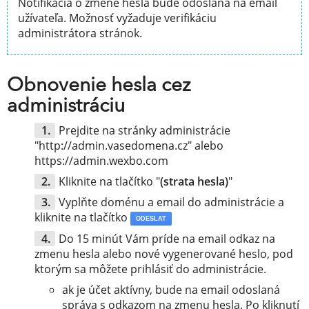
Notifikácia o zmene hesla bude odoslaná na email
užívateľa. Možnosť vyžaduje verifikáciu
administrátora stránok.
Obnovenie hesla cez
administráciu
Prejdite na stránky administrácie
"http://admin.vasedomena.cz" alebo
https://admin.wexbo.com
Kliknite na tlačítko "
(strata hesla)
"
Vyplňte doménu a email do administrácie a
kliknite na tlačítko
ODESLAT
Do 15 minút Vám príde na email odkaz na
zmenu hesla alebo nové vygenerované heslo, pod
ktorým sa môžete prihlásiť do administrácie.
ak je účet aktívny, bude na email odoslaná
správa s odkazom na zmenu hesla. Po kliknutí