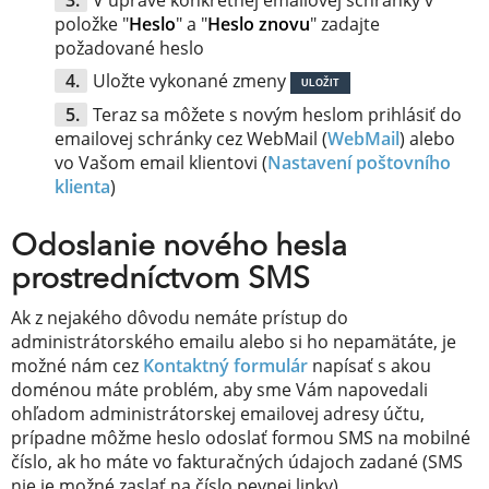
V úprave konkrétnej emailovej schránky v
položke "
Heslo
" a "
Heslo znovu
" zadajte
požadované heslo
Uložte vykonané zmeny
ULOŽIT
Teraz sa môžete s novým heslom prihlásiť do
emailovej schránky cez WebMail (
WebMail
) alebo
vo Vašom email klientovi (
Nastavení poštovního
klienta
)
Odoslanie nového hesla
prostredníctvom SMS
Ak z nejakého dôvodu nemáte prístup do
administrátorského emailu alebo si ho nepamätáte, je
možné nám cez
Kontaktný formulár
napísať s akou
doménou máte problém, aby sme Vám napovedali
ohľadom administrátorskej emailovej adresy účtu,
prípadne môžme heslo odoslať formou SMS na mobilné
číslo, ak ho máte vo fakturačných údajoch zadané (SMS
nie je možné zaslať na číslo pevnej linky).