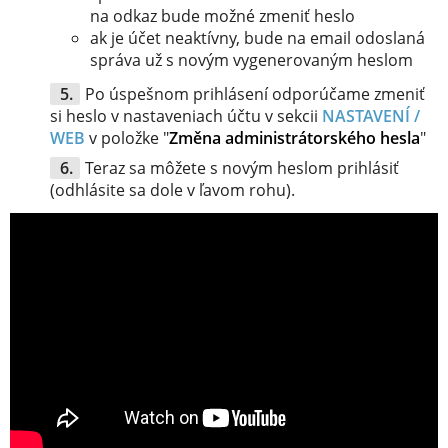
na odkaz bude možné zmeniť heslo
ak je účet neaktívny, bude na email odoslaná
správa už s novým vygenerovaným heslom
Po úspešnom prihlásení odporúčame zmeniť
si heslo v nastaveniach účtu v sekcii
NASTAVENÍ /
WEB
v položke "
Změna administrátorského hesla
"
Teraz sa môžete s novým heslom prihlásiť
(odhlásite sa dole v ľavom rohu).