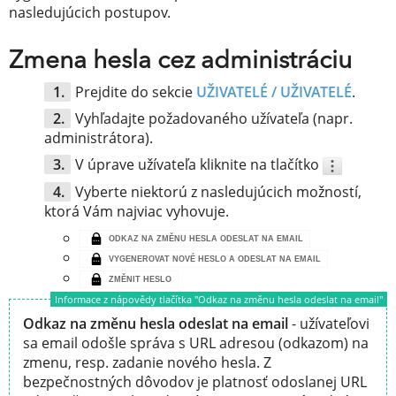
nasledujúcich postupov.
Zmena hesla cez administráciu
Prejdite do sekcie
UŽIVATELÉ / UŽIVATELÉ
.
Vyhľadajte požadovaného užívateľa (napr.
administrátora).
V úprave užívateľa kliknite na tlačítko
Vyberte niektorú z nasledujúcich možností,
ktorá Vám najviac vyhovuje.
ODKAZ NA ZMĚNU HESLA ODESLAT NA EMAIL
VYGENEROVAT NOVÉ HESLO A ODESLAT NA EMAIL
ZMĚNIT HESLO
Informace z nápovědy tlačítka "Odkaz na změnu hesla odeslat na email"
Odkaz na změnu hesla odeslat na email
- užívateľovi
sa email odošle správa s URL adresou (odkazom) na
zmenu, resp. zadanie nového hesla. Z
bezpečnostných dôvodov je platnosť odoslanej URL