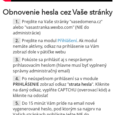
Obnovenie hesla cez Vaše stránky
Prejdite na Vaše stránky "vasedomena.cz"
alebo "vasastranka.wexbo.com" (NIE do
administrácie)
Prejdite na modul
Přihlášení
. Ak modul
nemáte aktívny, odkaz na prihlásenie sa Vám
zobrazí dole v pätičke webu
Pokúste sa prihlásiť aj s nesprávnym
prihlasovacím heslom (hlavne musí byť vyplnený
správny administračný email)
Po neúspešnom prihlásení sa v module
PRIHLÁSENIE
zobrazí odkaz "
strata hesla
". Kliknite
na daný odkaz, vyplňte CAPTCHU (overovací kód) a
kliknite na odoslať
Do 15 minút Vám príde na email nové
vygenerované heslo, pod ktorým sa najprv na
Vašich stránkach prihlásite (ešte NIE do