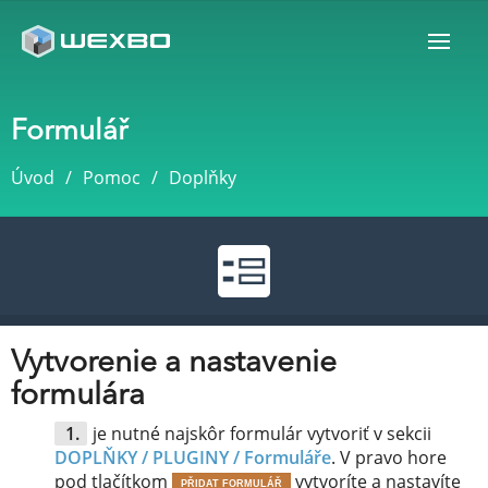
Formulář
Úvod
Pomoc
Doplňky
Vytvorenie a nastavenie
formulára
je nutné najskôr formulár vytvoriť v sekcii
DOPLŇKY / PLUGINY /
Formuláře
. V pravo hore
pod tlačítkom
vytvoríte a nastavíte
PŘIDAT FORMULÁŘ