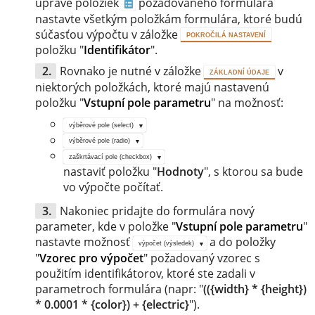
úprave položiek
požadovaného formulára
nastavte všetkým položkám formulára, ktoré budú
súčasťou výpočtu v záložke
POKROČILÁ NASTAVENÍ
položku "
Identifikátor
".
Rovnako je nutné v záložke
v
ZÁKLADNÍ ÚDAJE
niektorých položkách, ktoré majú nastavenú
položku "
Vstupní pole parametru
" na možnosť:
výběrové pole (select)
výběrové pole (radio)
zaškrtávací pole (checkbox)
nastaviť položku "
Hodnoty
", s ktorou sa bude
vo výpočte počítať.
Nakoniec pridajte do formulára nový
parameter, kde v položke "
Vstupní pole parametru
"
nastavte možnosť
a do položky
výpočet (výsledek)
"
Vzorec pro výpočet
" požadovaný vzorec s
použitím identifikátorov, ktoré ste zadali v
parametroch formulára (napr: "
(({width} * {height})
* 0.0001 * {color}) + {electric}
").