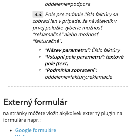
oddelenie=podpora
Pole pre zadanie čísla faktúry sa
zobrazí len v prípade, že návštevník v
prvej položke vyberie možnosť
"
reklamačné
" alebo možnosť
"
fakturačné
".
"
Název parametru
":
Číslo faktúry
"
Vstupní pole parametru
":
textové
pole (text)
"
Podmínka zobrazení
":
oddelenie=faktury,reklamacie
Externý formulár
na stránky môžete vložiť akýkoľvek externý plugin na
formuláre napr.:
Google formuláre