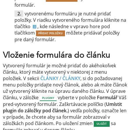
formulár.
vytvorenému formuláru je nutné pridať
položky. V riadku vytvoreného formulára kliknite na
tlačítko
, kde následne v vpravo hore pod
tlačítkom
môžete pridávať položky
PŘIDAT POLOŽKU
pre daný formulár.
Vloženie formulára do článku
Vytvorený formulár je možné pridať do akéhokoľvek
článku, ktorý máte vytvorený v niektorej z menu
položiek. V sekcii
ČLÁNKY / ČLÁNKY
, si do požadovanej
menu položky pridajte nový článok, alebo ak máte článok
už vytvorený kliknite na úpravu daného článku. V úprave
článku, v záložke
vyberte v položke
Formulář
Váš
PLUGINY
pred-vytvorený formulár. Zaškrtávacie políčko (
Umístit
plugin do záložky pod článek.
) vedľa položky, označte len
v prípade, že chcete aby sa formulár zobrazoval v
záložkách pod článkom. Po uložení zmien
sa
ULOŽIT
formulár zobrazí v danom článku.