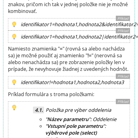
znakov, pričom ich tak v jednej položke nie je možné
kombinovať.
Příklad
identifikator1=hodnota1,hodnota2&identifikator
Příklad
identifikator1=hodnota1,hodnota2|identifikator
Namiesto znamienka "
=
" (rovná sa alebo nachádza
sa) je možné použiť aj znamienko "
!=
" (nerovná sa
alebo nenachádza sa) pre zobrazenie položky len v
prípade, že nevyhovuje žiadnej z uvedených hodnôt.
Příklad
identifikator!=hodnota1,hodnota2,hodnota3
Príklad formulára s troma položkami:
Příklad
Položka pre výber oddelenia
"
Název parametru
":
Oddelenie
"
Vstupní pole parametru
":
výběrové pole (select)