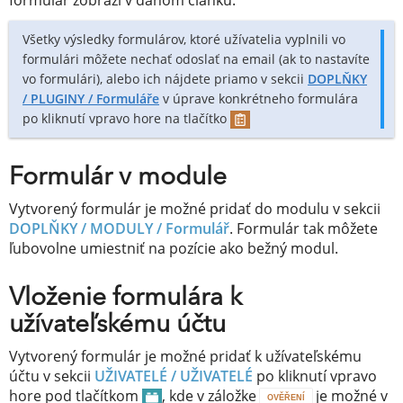
Všetky výsledky formulárov, ktoré užívatelia vyplnili vo
formulári môžete nechať odoslať na email (ak to nastavíte
vo formulári), alebo ich nájdete priamo v sekcii
DOPLŇKY
/ PLUGINY /
Formuláře
v úprave konkrétneho formulára
po kliknutí vpravo hore na tlačítko
Formulár v module
Vytvorený formulár je možné pridať do modulu v sekcii
DOPLŇKY / MODULY /
Formulář
. Formulár tak môžete
ľubovolne umiestniť na pozície ako bežný modul.
Vloženie formulára k
užívateľskému účtu
Vytvorený formulár je možné pridať k užívateľskému
účtu v sekcii
UŽIVATELÉ / UŽIVATELÉ
po kliknutí vpravo
hore pod tlačítkom
, kde v záložke
je možné v
OVĚŘENÍ