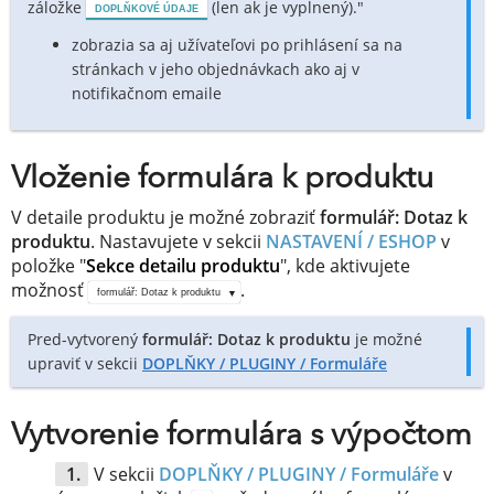
záložke
(len ak je vyplnený)."
DOPLŇKOVÉ ÚDAJE
zobrazia sa aj užívateľovi po prihlásení sa na
stránkach v jeho objednávkach ako aj v
notifikačnom emaile
Vloženie formulára k produktu
V detaile produktu je možné zobraziť
formulář: Dotaz k
produktu
. Nastavujete v sekcii
NASTAVENÍ / ESHOP
v
položke "
Sekce detailu produktu
", kde aktivujete
možnosť
.
formulář: Dotaz k produktu
Pred-vytvorený
formulář: Dotaz k produktu
je možné
upraviť v sekcii
DOPLŇKY / PLUGINY /
Formuláře
Vytvorenie formulára s výpočtom
V sekcii
DOPLŇKY / PLUGINY /
Formuláře
v