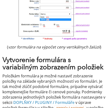
(
vzor formulára na výpočet ceny vertikálnych žalúzií
)
Vytvorenie formulára s
variabilným zobrazením položiek
Položkám formulára je možné nastaviť zobrazenie
položky na základe vybraných možností vo formulári. Je
tak možné zlúčiť podobné formuláre, prípadne vytvárať
komplexnejšie formuláre či cenové ponuky. Podmienky
zobrazenia jednotlivých položiek formulára nastavujete v
sekcii
DOPLŇKY / PLUGINY /
Formuláře
v úprave
položiek formulára v záložke
v položke