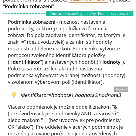
POKROČILÁ NASTAVENÍ
"
Podmínka zobrazení
".
Informace z nápovědy položky "Podmínka zobrazení"
Podmínka zobrazení
- možnosť nastavenia
podmienky, za ktorej sa položka vo formulári
zobrazí. Do poľa zadávate identifikátor, za ktorým je
znak "=" (bez úvodzoviek) a za ním sú hodnoty
možností oddelené čiarkou. Podmienku vytvoríte
pomocou zvoleného identifikátora položky
("
Identifikátor
") a nastavených hodnôt ("
Hodnoty
").
Položka sa zobrazí len ak bude nastavená
podmienka vyhovovať vybranej možnosti (hodnoty)
v zvolenom výberovom poli (identifikátor).
Příklad
identifikator=hodnota1,hodnota2,hodnota3
Viacero podmienok je možné oddeliť znakom "
&
"
(bez úvodzoviek pre podmienky AND "a zároveň")
alebo znakom "
|
" (bez úvodzoviek pre podmienky
OR "alebo"). Pre oddelenie viacerých podmienok je
možné opakovane použiť len jeden z uvedených