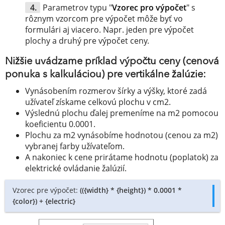
Parametrov typu "
Vzorec pro výpočet
" s
rôznym vzorcom pre výpočet môže byť vo
formulári aj viacero. Napr. jeden pre výpočet
plochy a druhý pre výpočet ceny.
Nižšie uvádzame príklad výpočtu ceny (cenová
ponuka s kalkuláciou) pre vertikálne žalúzie:
Vynásobením rozmerov šírky a výšky, ktoré zadá
užívateľ získame celkovú plochu v cm2.
Výslednú plochu ďalej premeníme na m2 pomocou
koeficientu 0.0001.
Plochu za m2 vynásobíme hodnotou (cenou za m2)
vybranej farby užívateľom.
A nakoniec k cene prirátame hodnotu (poplatok) za
elektrické ovládanie žalúzií.
Vzorec pre výpočet:
(({width} * {height}) * 0.0001 *
{color}) + {electric}