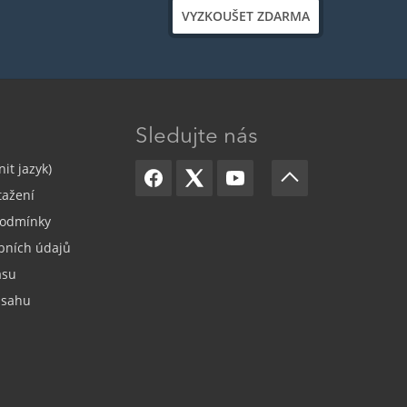
VYZKOUŠET ZDARMA
Sledujte nás
it jazyk)
tažení
odmínky
bních údajů
asu
bsahu