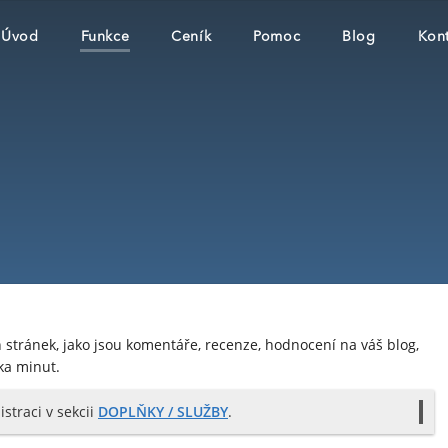
Úvod
Funkce
Ceník
Pomoc
Blog
Kont
tránek, jako jsou komentáře, recenze, hodnocení na váš blog,
ka minut.
straci v sekcii
DOPLŇKY / SLUŽBY
.