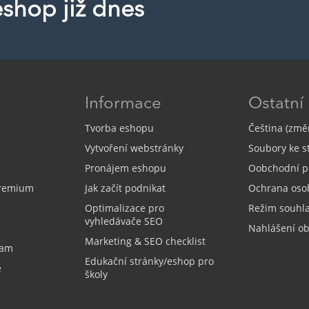
eshop již dnes
Informace
Ostatní
Tvorba eshopu
Čeština (změn
Vytvoření webstránky
Soubory ke s
Pronájem eshopu
Oobchodní p
Premium
Jak začít podnikat
Ochrana oso
Optimalizace pro
Režim souhl
vyhledávače SEO
Nahlášení o
Marketing & SEO checklist
ram
Edukační stránky/eshop pro
e
školy