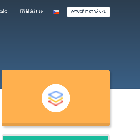
VYTVOŘIT STRÁNKU
akt
Přihlásit se