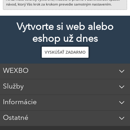
návod, ktorý Vás krok za krokom prevedie samotným nastavením.
Vytvorte si web alebo
eshop už dnes
VYSKÚŠAŤ ZADARMO
WEXBO
Služby
Informácie
Ostatné