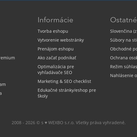
Informácie
Ostatné
Tvorba eshopu
Slovenčina (z
Vytvorenie webstránky
Súbory na st
Prenájom eshopu
Obchodné p
Premium
Ako začať podnikať
Ochrana oso
Optimalizácia pre
Režim súhla
vyhľadávače SEO
Nahlásenie 
Marketing & SEO checklist
ram
Edukačné stránky/eshop pre
a
školy
2008 - 2026 © s ♥️ WEXBO s.r.o. Všetky práva vyhradené.