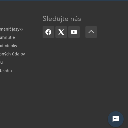
Sledujte nás
meniť jazyk)
iahnutie
odmienky
bných údajov
su
obsahu