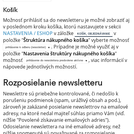
Košík
Možnosť prihlásiť sa do newsletteru je možné zobraziť aj
v poslednom kroku košíka, ktorú nastavujete v sekcii
NASTAVENIA / ESHOP
v záložke
v
KOŠÍK, OBJEDNÁVANIE
položke "
Štruktúra nákupného košíka
" vyberte možnosť
. Prípadne je možné využiť aj v
prihlásenie k odberu (newsletter)
položke "
Nastavenia štruktúry nákupného košíka
"
možnosť
, viac informácií v
prihlásenie do newslettera predvolene aktívne
nápovede jednotlivých možností.
Rozposielanie newsletteru
Newslettre sú priebežne kontrolované, či nedošlo k
porušeniu podmienok (spam, urážlivý obsah a pod.),
zároveň je zakázané posielanie newslettrov na emailové
adresy, na ktoré nedal majiteľ súhlas priamo Vám (viď.
nižšie "Povolené získavanie emailových adries").
Odosielanie newslettera na iné emailové adresy, než
nižšie spomenuté sú považované za rozposielanie