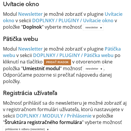
Uvítacie okno
Modul
Newsletter
je možné zobraziť v plugine
Uvítacie
okno
v sekcii
DOPLNKY / PLUGINY /
Uvítacie okno
v
položke "
Doplnok
" vyberte možnosť
newsletter
Pätička webu
Modul
Newsletter
je možné zobraziť v plugine
Pätička
webu
v sekcii
DOPLNKY / PLUGINY /
Pätička webu
po
kliknutí na tlačítko
v otvorenom okne
PRIDAŤ RIADOK
položka "
Umiestniť modul
" možnosť
.
newsletter
Odporúčame pozorne si prečítať nápovedu danej
položky.
Registrácia užívateľa
Možnosť prihlásiť sa do newsletteru je možné zobraziť aj
v registračnom formulári užívateľa, ktorú nastavujete v
sekcii
DOPLNKY / MODULY /
Prihlásenie
v položke
"
Štruktúra registračného formulára
" vyberte možnosť
prihlásenie k odberu (newsletter)