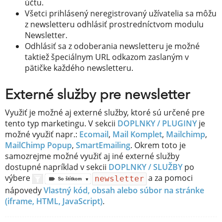
účtu.
Všetci prihlásený neregistrovaný užívatelia sa môžu
z newsletteru odhlásiť prostredníctvom modulu
Newsletter.
Odhlásiť sa z odoberania newsletteru je možné
taktiež špeciálnym URL odkazom zaslaným v
pätičke každého newsletteru.
Externé služby pre newsletter
Využiť je možné aj externé služby, ktoré sú určené pre
tento typ marketingu. V sekcii
DOPLNKY / PLUGINY
je
možné využiť napr.:
Ecomail
,
Mail Komplet
,
Mailchimp
,
MailChimp Popup
,
SmartEmailing
. Okrem toto je
samozrejme možné využiť aj iné externé služby
dostupné napríklad v sekcii
DOPLNKY / SLUŽBY
po
výbere
a za pomoci
newsletter
So štítkom
nápovedy
Vlastný kód, obsah alebo súbor na stránke
(iframe, HTML, JavaScript)
.