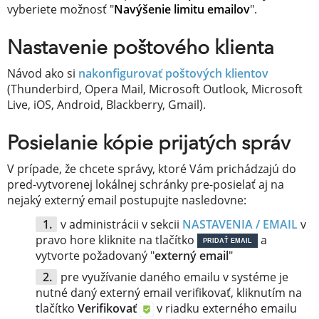
vyberiete možnosť "
Navýšenie limitu emailov
".
Nastavenie poštového klienta
Návod ako si
nakonfigurovať poštových klientov
(Thunderbird, Opera Mail, Microsoft Outlook, Microsoft
Live, iOS, Android, Blackberry, Gmail).
Posielanie kópie prijatých správ
V prípade, že chcete správy, ktoré Vám prichádzajú do
pred-vytvorenej lokálnej schránky pre-posielať aj na
nejaký externý email postupujte nasledovne:
v administrácii v sekcii
NASTAVENIA / EMAIL
v
pravo hore kliknite na tlačítko
a
PRIDAŤ EMAIL
vytvorte požadovaný "
externý email
"
pre využívanie daného emailu v systéme je
nutné daný externý email verifikovať, kliknutím na
tlačítko
Verifikovať
v riadku externého emailu