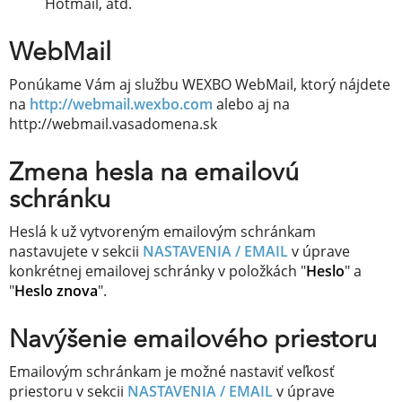
Hotmail, atď.
WebMail
Ponúkame Vám aj službu WEXBO WebMail, ktorý nájdete
na
http://webmail.wexbo.com
alebo aj na
http://webmail.vasadomena.sk
Zmena hesla na emailovú
schránku
Heslá k už vytvoreným emailovým schránkam
nastavujete v sekcii
NASTAVENIA / EMAIL
v úprave
konkrétnej emailovej schránky v položkách "
Heslo
" a
"
Heslo znova
".
Navýšenie emailového priestoru
Emailovým schránkam je možné nastaviť veľkosť
priestoru v sekcii
NASTAVENIA / EMAIL
v úprave