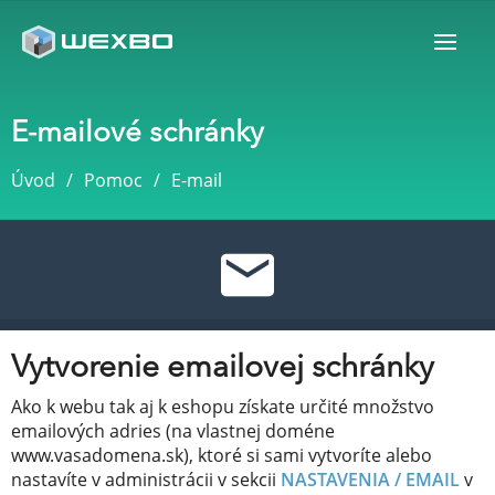
E-mailové schránky
Úvod
Pomoc
E-mail
Vytvorenie emailovej schránky
Ako k webu tak aj k eshopu získate určité množstvo
emailových adries (na vlastnej doméne
www.vasadomena.sk), ktoré si sami vytvoríte alebo
nastavíte v administrácii v sekcii
NASTAVENIA / EMAIL
v