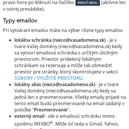
pravo hore po kliknutí na tlačítko
(aktívne len
PRIDAŤ EMAIL
v ostrej prevádzke).
Typy emailov
Pri vytváraní emailov máte na výber rôzne typy emailov.
lokálna schránka (nieco@vasadomena.sk)
- je v
tvare Vašej domény (nieco@vasadomena.sk) kedy
sa vytvorí emailová schránka s určitým úložným
priestorom. Priestor pridelený lokálnym
schránkam sa rezervuje a môže tak obmedziť
priestor pre stránky, ktorý skontrolujete v sekcii
SÚBORY / VYUŽITIE PRIESTORU
.
lokálny alias (nieco@vasadomena.sk)
- je v tvare
Vašej domény (nieco@vasadomena.sk) kedy sa
jedná len o presmerovanie. Všetky emaily prijaté na
tento email budú presmerované na email zadaný v
položke "
Presmerovanie
".
externý email
- ide o emailovú schránku mimo
®
systému WEXBO
. Môže ísť teda o Gmail, Yahoo,