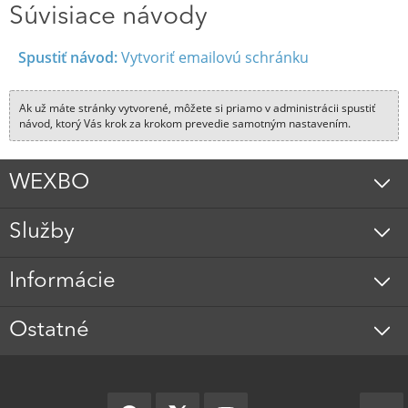
Súvisiace návody
Spustiť návod:
Vytvoriť emailovú schránku
Ak už máte stránky vytvorené, môžete si priamo v administrácii spustiť
návod, ktorý Vás krok za krokom prevedie samotným nastavením.
WEXBO
Služby
Informácie
Ostatné