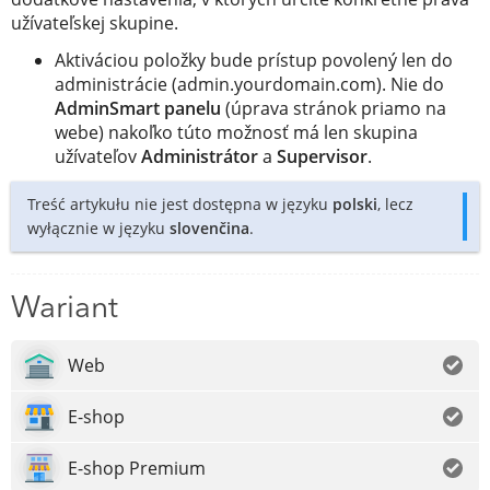
užívateľskej skupine.
Aktiváciou položky bude prístup povolený len do
administrácie (admin.yourdomain.com). Nie do
AdminSmart panelu
(úprava stránok priamo na
webe) nakoľko túto možnosť má len skupina
užívateľov
Administrátor
a
Supervisor
.
Treść artykułu nie jest dostępna w języku
polski
, lecz
wyłącznie w języku
slovenčina
.
Wariant
Web
E-shop
E-shop Premium