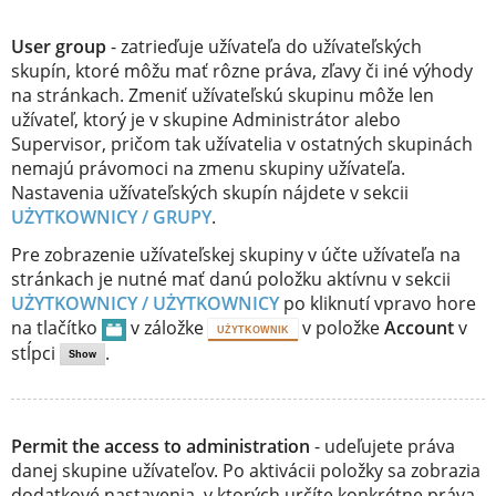
User group
- zatrieďuje užívateľa do užívateľských
skupín, ktoré môžu mať rôzne práva, zľavy či iné výhody
na stránkach. Zmeniť užívateľskú skupinu môže len
užívateľ, ktorý je v skupine Administrátor alebo
Supervisor, pričom tak užívatelia v ostatných skupinách
nemajú právomoci na zmenu skupiny užívateľa.
Nastavenia užívateľských skupín nájdete v sekcii
UŻYTKOWNICY / GRUPY
.
Pre zobrazenie užívateľskej skupiny v účte užívateľa na
stránkach je nutné mať danú položku aktívnu v sekcii
UŻYTKOWNICY / UŻYTKOWNICY
po kliknutí vpravo hore
na tlačítko
v záložke
v položke
Account
v
UŻYTKOWNIK
stĺpci
.
Show
Permit the access to administration
- udeľujete práva
danej skupine užívateľov. Po aktivácii položky sa zobrazia
dodatkové nastavenia, v ktorých určíte konkrétne práva