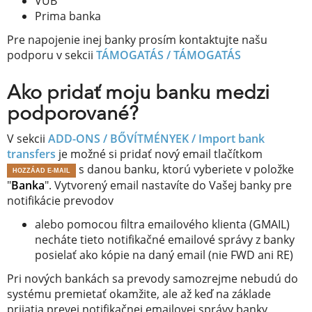
VÚB
Prima banka
Pre napojenie inej banky prosím kontaktujte našu
podporu v sekcii
TÁMOGATÁS / TÁMOGATÁS
Ako pridať moju banku medzi
podporované?
V sekcii
ADD-ONS / BŐVÍTMÉNYEK /
Import bank
transfers
je možné si pridať nový email tlačítkom
s danou banku, ktorú vyberiete v položke
HOZZÁAD E-MAIL
"
Banka
". Vytvorený email nastavíte do Vašej banky pre
notifikácie prevodov
alebo pomocou filtra emailového klienta (GMAIL)
necháte tieto notifikačné emailové správy z banky
posielať ako kópie na daný email (nie FWD ani RE)
Pri nových bankách sa prevody samozrejme nebudú do
systému premietať okamžite, ale až keď na základe
prijatia prevej notifikačnej emailovej správy banky