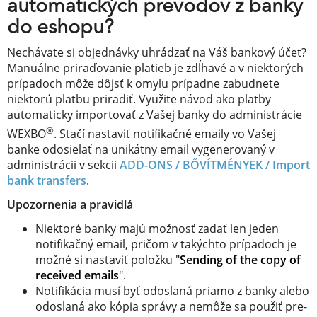
automatických prevodov z banky
do eshopu?
Nechávate si objednávky uhrádzať na Váš bankový účet?
Manuálne priraďovanie platieb je zdĺhavé a v niektorých
prípadoch môže dôjsť k omylu prípadne zabudnete
niektorú platbu priradiť. Využite návod ako platby
automaticky importovať z Vašej banky do administrácie
®
WEXBO
. Stačí nastaviť notifikačné emaily vo Vašej
banke odosielať na unikátny email vygenerovaný v
administrácii v sekcii
ADD-ONS / BŐVÍTMÉNYEK /
Import
bank transfers
.
Upozornenia a pravidlá
Niektoré banky majú možnosť zadať len jeden
notifikačný email, pričom v takýchto prípadoch je
možné si nastaviť položku "
Sending of the copy of
received emails
".
Notifikácia musí byť odoslaná priamo z banky alebo
odoslaná ako kópia správy a nemôže sa použiť pre-