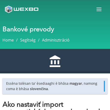
Bankové prevody
Home
Segítség
Adminisztráció
Essèna tolèsan ta' èsediaaghi è bhâsa
magyar
, namong
coma è bhâsa
slovenčina
.
Ako nastaviť import