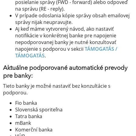
posielanie správy (FWD - forward) alebo odpoveď
na správu (RE - reply).
V prípade odoslania kópie správy obsah emailovej
správy nijak neupravujte.
Aj keď máme vytvorený návod, ako nastaviť
notifikácie v konkrétnej banke pre napojenie
nepodporovanej banky je nutné konzultovať
napojenie s podporou v sekcii
TÁMOGATÁS /
TÁMOGATÁS
.
Aktuálne podporované automatické prevody
pre banky:
Tieto banky je možné nastaviť bez konzultácie s
podporou.
Fio banka
Slovenská sporiteľna
Tatra banka
mBank
Komerční banka