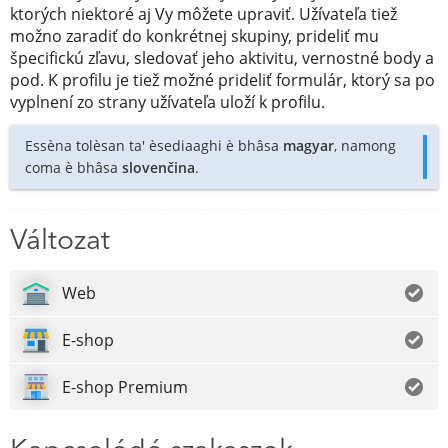
ktorých niektoré aj Vy môžete upraviť. Užívateľa tiež
možno zaradiť do konkrétnej skupiny, prideliť mu
špecifickú zľavu, sledovať jeho aktivitu, vernostné body a
pod. K profilu je tiež možné prideliť formulár, ktorý sa po
vyplnení zo strany užívateľa uloží k profilu.
Essèna tolèsan ta' èsediaaghi è bhâsa
magyar
, namong
coma è bhâsa
slovenčina
.
Változat
Web
E-shop
E-shop Premium