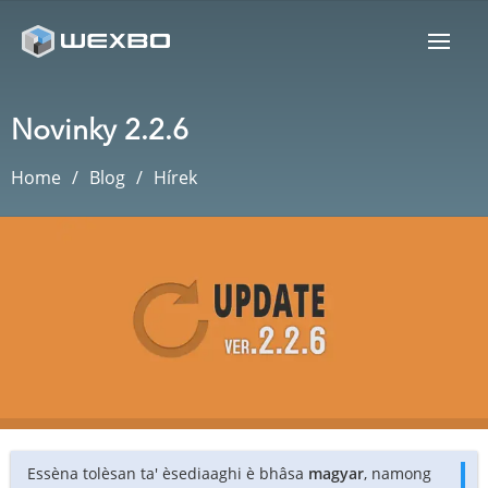
Novinky 2.2.6
Home
Blog
Hírek
Essèna tolèsan ta' èsediaaghi è bhâsa
magyar
, namong