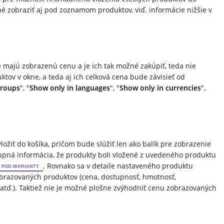
né zobraziť aj pod zoznamom produktov, viď. informácie nižšie v
 majú zobrazenú cenu a je ich tak možné zakúpiť, teda nie
ov v okne, a teda aj ich celková cena bude závisieť od
groups
", "
Show only in languages
", "
Show only in currencies
",
žiť do košíka, pričom bude slúžiť len ako balík pre zobrazenie
upná informácia, že produkty boli vložené z uvedeného produktu
. Rovnako sa v detaile nastaveného produktu
POD-WARIANTY
brazovaných produktov (cena, dostupnosť, hmotnosť,
, atď.). Taktiež nie je možné plošne zvýhodniť cenu zobrazovaných