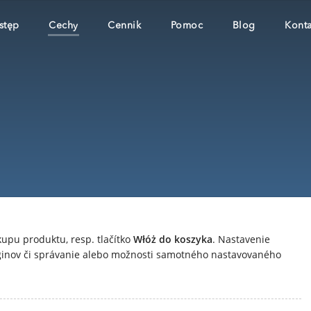
stęp
Cechy
Cennik
Pomoc
Blog
Konta
kupu produktu, resp. tlačítko
Włóż do koszyka
. Nastavenie
uginov či správanie alebo možnosti samotného nastavovaného