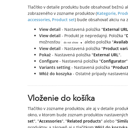
Tlačítko v detaile produktu bude obsahovať bežnú ak
zobrazeného v zozname produktov (
Kategorie
,
Prod
accessories
,
Product set
) bude obsahovať akciu na 
View detail
- Nastavená položka "
External UR
View detail
- Produkt je nepredajný. Položka "
možnosťou
alebo položka "
Availab
do not show
View detail
- Nastavená položka "
Product vari
Pokaż
- Nastavená položka "
External URL
".
Configure
- Nastavená položka "
Configurator
"
Variants setting
- Nastavená položka "
Product
Włóż do koszyka
- Ostatné prípady nastaveni
Vloženie do košíka
Tlačítko v zozname produktov, ale aj v detaile prod
okno, v ktorom bude zoznam produktov nastavených 
set
", "
Accessories
", "
Related products
" alebo "
Simil
produktov, a zároveň aj s tlačítkom
Włóż do koszyka