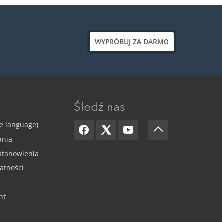
WYPRÓBUJ ZA DARMO
Śledź nas
ge language)
ania
stanowienia
watności
nt