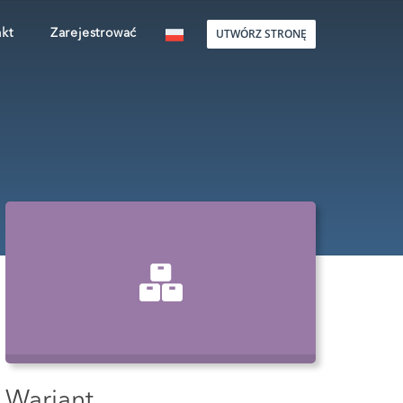
UTWÓRZ STRONĘ
kt
Zarejestrować
Wariant