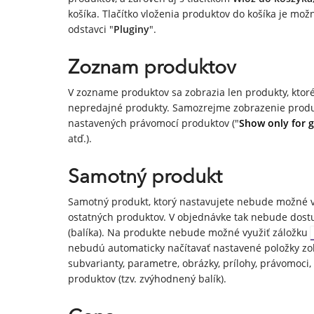
košíka. Tlačítko vloženia produktov do košíka je mož
odstavci "
Pluginy
".
Zoznam produktov
V zozname produktov sa zobrazia len produkty, ktoré
nepredajné produkty. Samozrejme zobrazenie produkt
nastavených právomocí produktov ("
Show only for 
atď.).
Samotný produkt
Samotný produkt, ktorý nastavujete nebude možné vlo
ostatných produktov. V objednávke tak nebude dost
(balíka). Na produkte nebude možné využiť záložku
nebudú automaticky načítavať nastavené položky zo
subvarianty, parametre, obrázky, prílohy, právomoci
produktov (tzv. zvýhodnený balík).