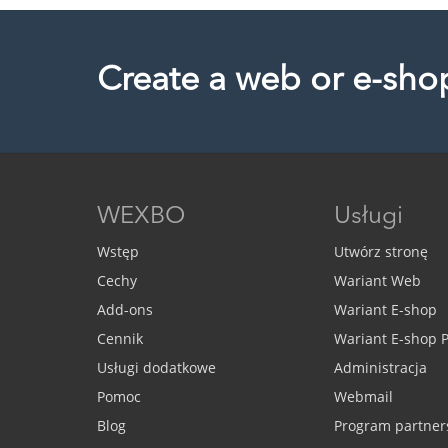
Create a web or e-sho
WEXBO
Usługi
Wstęp
Utwórz stronę
Cechy
Wariant Web
Add-ons
Wariant E-shop
Cennik
Wariant E-shop
Usługi dodatkowe
Administracja
Pomoc
Webmail
Blog
Program partner