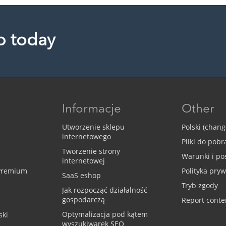
p today
Informacje
Other
Utworzenie sklepu
Polski (chan
internetowego
Pliki do pobr
Tworzenie strony
Warunki i po
internetowej
 Premium
Polityka pry
SaaS eshop
Tryb zgody
Jak rozpocząć działalność
gospodarczą
Report conte
Optymalizacja pod kątem
ski
wyszukiwarek SEO