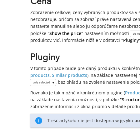
Cena
Zobrazenie celkovej ceny vybraných produktov sa v
nezobrazuje, pričom sa zobrazí práve nastavená ce
nastavíte manuálne alebo ju odporúčame nezobrazov
položke "
Show the price
" nastavením možnosti
do n
produktov, viď. informácie nižšie v odstavci "
Pluginy
Pluginy
V tomto prípade bude pre daný produktu v konkrétn
products
,
Similar products
), na základe nastavenej 
, bez ohľadu na zvolené nastavenie polo
only selected
Rovnako je tak možné v konkrétnom plugine (
Produc
na základe nastavenia možnosti, v položke "
Structur
zobrazenie informácií z okna priamo v detaile produ
Treść artykułu nie jest dostępna w języku
po