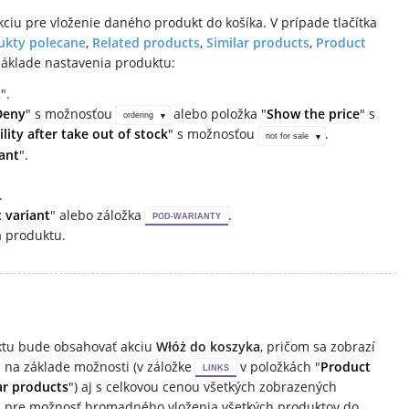
ciu pre vloženie daného produkt do košíka. V prípade tlačítka
ukty polecane
,
Related products
,
Similar products
,
Product
základe nastavenia produktu:
L
".
Deny
" s možnosťou
alebo položka "
Show the price
" s
ordering
ility after take out of stock
" s možnosťou
.
not for sale
ant
".
.
 variant
" alebo záložka
.
POD-WARIANTY
a produktu.
uktu bude obsahovať akciu
Włóż do koszyka
, pričom sa zobrazí
na základe možnosti (v záložke
v položkách "
Product
LINKS
ar products
") aj s celkovou cenou všetkých zobrazených
, pre možnosť hromadného vloženia všetkých produktov do