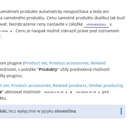
 samotnom produkte automaticky nevypočítava a teda ani
na samotného produktu. Cenu samotné produktu (balíku) tak buď
ať. Nezobrazenie ceny nastavíte v záložke
v
UPRAWNIENIA
. Cenu je naopak možné zobraziť práve pod zoznamom
ot show
".
om plugine (
Product set
,
Product accessories
,
Related
možnosti, v položke "
Produkty
" vždy predvolená možnosť
žky pluginu.
t set
,
Product accessories
,
Related products
,
Similar products
),
e
" aktivovať možnosti
a
pre
total price for all
cart button for all
ktu.
lski
, lecz wyłącznie w języku
slovenčina
.