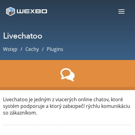
Livechatoo
Wstęp
Cechy
Plugins
Livechatoo je jedným z viacerých online chatov, ktoré
systém podporuje a ktorý zabezpečí rýchlu komunikáciu
so zákazníkom.