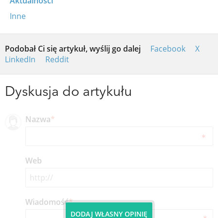
Aktualności
Inne
Podobał Ci się artykuł, wyślij go dalej
Facebook
X
LinkedIn
Reddit
Dyskusja do artykułu
Nazwa
*
Web
Wiadomość
*
DODAJ WŁASNY OPINIĘ