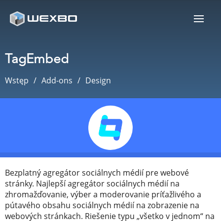
TagEmbed
Wstęp
Add-ons
Design
Bezplatný agregátor sociálnych médií pre webové
stránky. Najlepší agregátor sociálnych médií na
zhromažďovanie, výber a moderovanie príťažlivého a
pútavého obsahu sociálnych médií na zobrazenie na
webových stránkach. Riešenie typu „všetko v jednom“ na