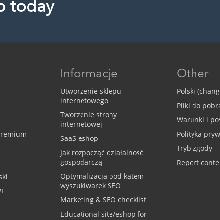
p today
Informacje
Other
Utworzenie sklepu
Polski (chan
internetowego
Pliki do pobr
Tworzenie strony
Warunki i po
internetowej
 Premium
Polityka pry
SaaS eshop
Tryb zgody
Jak rozpocząć działalność
gospodarczą
Report conte
Optymalizacja pod kątem
ski
wyszukiwarek SEO
I
Marketing & SEO checklist
Educational site/eshop for