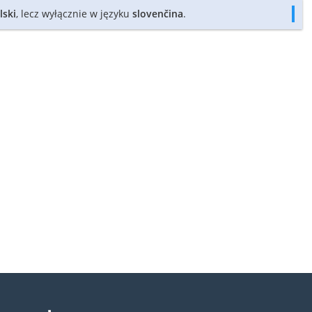
lski
, lecz wyłącznie w języku
slovenčina
.