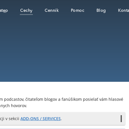
stęp
Cechy
Cennik
Pomoc
Blog
Konta
podcastov, čitateľom blogov a fanúšikom posielať vám hlasové
nnych hovorov.
ji v sekcii
ADD-ONS / SERVICES
.