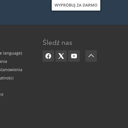
WYPRÓBUJ ZA DARMO
Śledź nas
ge language)
ania
stanowienia
watności
nt