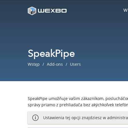
W
SpeakPipe
Wstęp
Add-ons
Users
SpeakPipe umožňuje vašim zákazníkom, poslucháčom 
správy priamo z prehliadača bez akýchkoľvek telefó
Ustawienia tej opcji znajdziesz w administrac