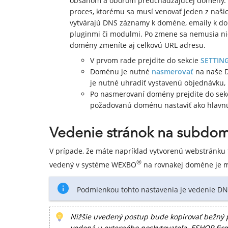
obsahom a oborom predchádzajúcej domény. Z
proces, ktorému sa musí venovať jeden z naši
vytvárajú DNS záznamy k doméne, emaily k do
pluginmi či modulmi. Po zmene sa nemusia n
domény zmeníte aj celkovú URL adresu.
V prvom rade prejdite do sekcie
SETTIN
Doménu je nutné
nasmerovať
na naše D
je nutné uhradiť vystavenú objednávku
Po nasmerovaní domény prejdite do sek
požadovanú doménu nastaviť ako hlavn
Vedenie stránok na subdo
V prípade, že máte napríklad vytvorenú webstránku 
®
vedený v systéme WEXBO
na rovnakej doméne je m
Podmienkou tohto nastavenia je vedenie D
Nižšie uvedený postup bude kopírovať bežný 
vedená u externého poskytovateľa. ESHOP fi