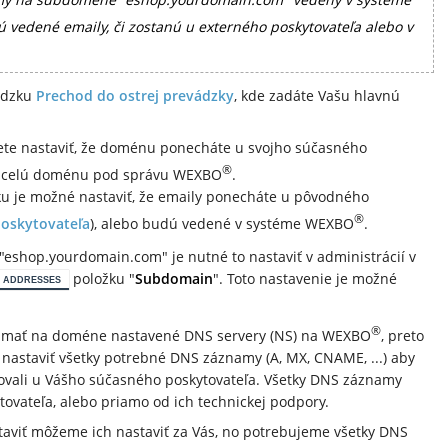
ú vedené emaily, či zostanú u externého poskytovateľa alebo v
vádzku
Prechod do ostrej prevádzky
, kde zadáte Vašu hlavnú
ete nastaviť, že doménu ponecháte u svojho súčasného
®
te celú doménu pod správu WEXBO
.
u je možné nastaviť, že emaily ponecháte u pôvodného
®
poskytovateľa
), alebo budú vedené v systéme WEXBO
.
"eshop.yourdomain.com" je nutné to nastaviť v administrácií v
položku "
Subdomain
". Toto nastavenie je možné
 ADDRESSES
®
é mať na doméne nastavené DNS servery (NS) na WEXBO
, preto
nastaviť všetky potrebné DNS záznamy (A, MX, CNAME, ...) aby
ovali u Vášho súčasného poskytovateľa. Všetky DNS záznamy
tovateľa, alebo priamo od ich technickej podpory.
aviť môžeme ich nastaviť za Vás, no potrebujeme všetky DNS