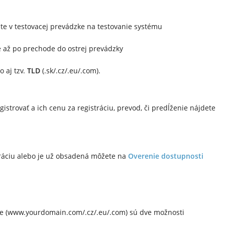
ate v testovacej prevádzke na testovanie systému
e až po prechode do ostrej prevádzky
 aj tzv.
TLD
(.sk/.cz/.eu/.com).
strovať a ich cenu za registráciu, prevod, či predĺženie nájdete
stráciu alebo je už obsadená môžete na
Overenie dostupnosti
ne (www.yourdomain.com/.cz/.eu/.com) sú dve možnosti