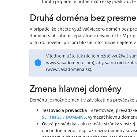
tomto prípade je nutné mať český jazyk v účte 
Druhá doména bez presme
V prípade, že chcete využívať viacero domén bez pre
doménu s obsahom separátne v novom účte. V príp
účtu do nového, pričom bližšie informácie nájdete 
V jednom účte tak nie je možné využívať s
www.vasadomena.com), aby sa na nich zobr
(www.vasadomena.sk).
Zmena hlavnej domény
Doménu je možné zmeniť v závislosti na prevádzke 
Testovacia prevádzka
- v testovacej prevádzk
SETTINGS / DOMAINS
, vymazať hlavnú doménu
Ostrá prevádzka
- ak už máte stránky v ostre
obchodné meno, resp. ak názov domény súvis