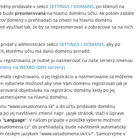
omény pridávate v sekcii
SETTINGS / DOMAINS
, po kliknutí na
na bude
presmerovaná
na hlavnú doménu účtu. Ak potom zadáte
zov domény v prehliadači sa zmení na hlavnú doménu
 využívať tak, že by sa nepresmerovali a zobrazoval sa na nich
ridať v administrácii sekcii
SETTINGS / DOMAINS
, aby po
iť, ktorému účtu má danú doménu priradiť.
 registrovanú, je nutné ju nasmerovať na naše servery zmenou
mény na WEXBO (DNS servery)
máte registrovanú, o jej registráciu a nasmerovanie sa môžeme
len vyberiete možnosť aby sme Vám doménu registrovali (ak je
rovaná objednávka na registráciu domény, kedy po jej
 nasmerujeme na hlavnú doménu.
ménu "www.vasadomena.sk" a do účtu pridávate doménu
po jej navštívení zmenil napr. jazyk stránok, stačí v úprave
 "
Language
". V našom prípade v položke vyberte možnosť
vasadomena.cz" do prehliadača, bude návštevník automaticky
m českým jazykom "www.vasadomena.sk/cs/". Samozrejme v