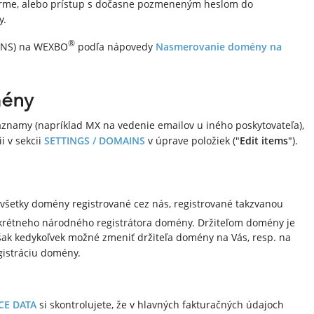
 forme, alebo prístup s dočasne pozmeneným heslom do
y.
®
 (NS) na WEXBO
podľa nápovedy
Nasmerovanie domény na
mény
znamy (napríklad MX na vedenie emailov u iného poskytovateľa),
i v sekcii
SETTINGS / DOMAINS
v úprave položiek ("
Edit items
").
 všetky domény registrované cez nás, registrované takzvanou
rétneho národného registrátora domény. Držiteľom domény je
však kedykoľvek možné zmeniť držiteľa domény na Vás, resp. na
gistráciu domény.
CE DATA
si skontrolujete, že v hlavných fakturačných údajoch