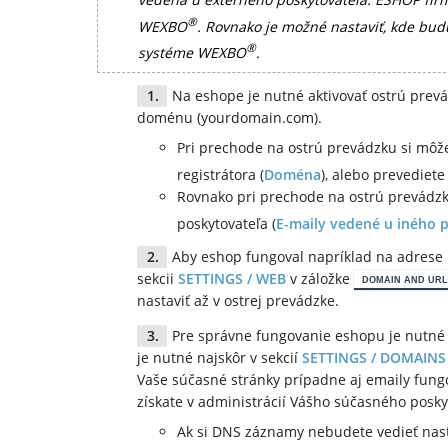
®
WEXBO
. Rovnako je možné nastaviť, kde bud
®
systéme WEXBO
.
Na eshope je nutné aktivovať ostrú pre
doménu (yourdomain.com).
Pri prechode na ostrú prevádzku si môž
registrátora (
Doména
), alebo prevedie
Rovnako pri prechode na ostrú prevádzk
poskytovateľa (
E-maily vedené u iného 
Aby eshop fungoval napríklad na adrese 
sekcii
SETTINGS / WEB
v záložke
DOMAIN AND URL
nastaviť až v ostrej prevádzke.
Pre správne fungovanie eshopu je nutn
je nutné najskôr v sekcií
SETTINGS / DOMAINS
Vaše súčasné stránky prípadne aj emaily fung
získate v administrácií Vášho súčasného posky
Ak si DNS záznamy nebudete vedieť nast