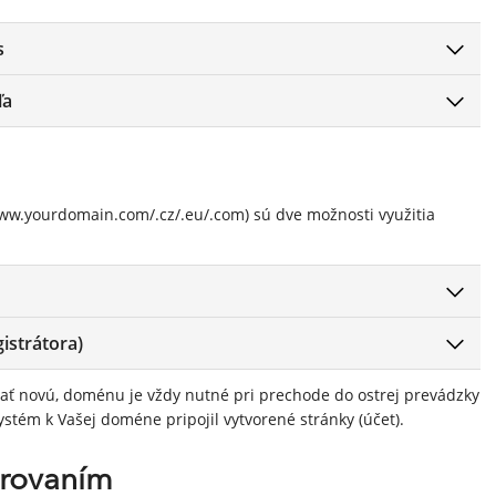
s
ľa
ww.yourdomain.com/.cz/.eu/.com) sú dve možnosti využitia
istrátora)
ať novú, doménu je vždy nutné pri prechode do ostrej prevádzky
 systém k Vašej doméne pripojil vytvorené stránky (účet).
erovaním