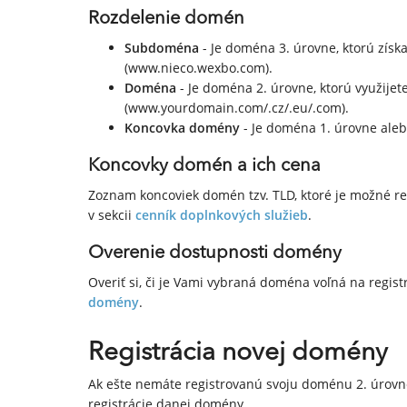
Rozdelenie domén
Subdoména
- Je doména 3. úrovne, ktorú získ
(www.nieco.wexbo.com).
Doména
- Je doména 2. úrovne, ktorú využijet
(www.yourdomain.com/.cz/.eu/.com).
Koncovka domény
- Je doména 1. úrovne alebo
Koncovky domén a ich cena
Zoznam koncoviek domén tzv. TLD, ktoré je možné regi
v sekcii
cenník doplnkových služieb
.
Overenie dostupnosti domény
Overiť si, či je Vami vybraná doména voľná na regi
domény
.
Registrácia novej domény
Ak ešte nemáte registrovanú svoju doménu 2. úrov
registrácie danej domény.