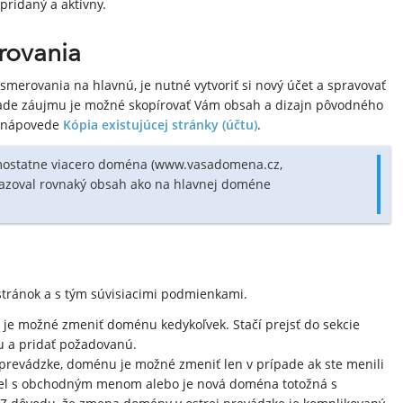
pridaný a aktívny.
rovania
smerovania na hlavnú, je nutné vytvoriť si nový účet a spravovať
ade záujmu je možné skopírovať Vám obsah a dizajn pôvodného
v nápovede
Kópia existujúcej stránky (účtu)
.
amostatne viacero doména (www.vasadomena.cz,
azoval rovnaký obsah ako na hlavnej doméne
stránok a s tým súvisiacimi podmienkami.
e je možné zmeniť doménu kedykoľvek. Stačí prejsť do sekcie
 a pridať požadovanú.
j prevádzke, doménu je možné zmeniť len v prípade ak ste menili
el s obchodným menom alebo je nová doména totožná s