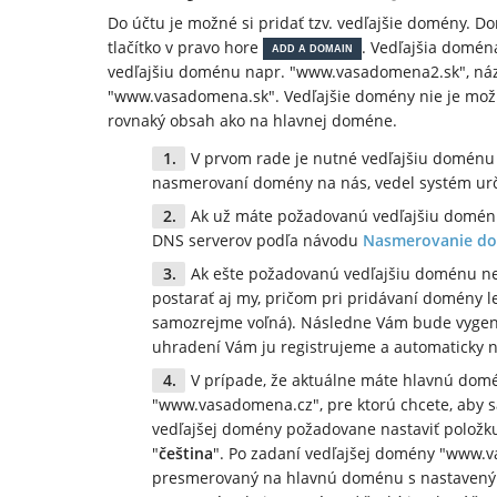
Do účtu je možné si pridať tzv. vedľajšie domény. D
tlačítko v pravo hore
. Vedľajšia domé
ADD A DOMAIN
vedľajšiu doménu napr. "www.vasadomena2.sk", ná
"www.vasadomena.sk". Vedľajšie domény nie je možné
rovnaký obsah ako na hlavnej doméne.
V prvom rade je nutné vedľajšiu doménu p
nasmerovaní domény na nás, vedel systém urč
Ak už máte požadovanú vedľajšiu doménu
DNS serverov podľa návodu
Nasmerovanie do
Ak ešte požadovanú vedľajšiu doménu ne
postarať aj my, pričom pri pridávaní domény 
samozrejme voľná). Následne Vám bude vygene
uhradení Vám ju registrujeme a automaticky
V prípade, že aktuálne máte hlavnú do
"www.vasadomena.cz", pre ktorú chcete, aby sa 
vedľajšej domény požadovane nastaviť položku
"
čeština
". Po zadaní vedľajšej domény "www.
presmerovaný na hlavnú doménu s nastavený