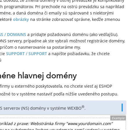
 dôvodu, že zmena domény v ostrej prevádzke je komplikovaný
ch programátorov. Pri prechode na ostrú prevádzku sa napríklad
méne, a daná doména či emaily sú spárované s niektorými
iektoré
obrázky
na stránke zobrazovať správne, keďže zmenou
GS / DOMAINS
a pridajte požadovanú doménu (ako vedľajšiu).
NS servery, prípadne ak ste vybrali možnosť registrácie domény,
, pričom o nasmerovanie sa postaráme my.
cie
SUPPORT / SUPPORT
a napíšte požiadavku, že chcete
ú
méne hlavnej domény
firmy u externého poskytovateľa, no chcete viesť aj ESHOP
ožné to v systéme nastaviť podľa nižšie uvedeného postupu.
®
NS serverov (NS) domény v systéme WEXBO
.
Example
príklad z praxe: Webstránka firmy "www.yourdomain.com"
rmy na subdoméne "eshop.yourdomain.com" vedený v systéme