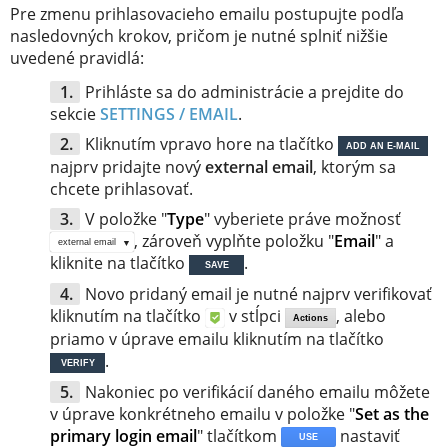
Pre zmenu prihlasovacieho emailu postupujte podľa
nasledovných krokov, pričom je nutné splniť nižšie
uvedené pravidlá:
Prihláste sa do administrácie a prejdite do
sekcie
SETTINGS / EMAIL
.
Kliknutím vpravo hore na tlačítko
ADD AN E-MAIL
najprv pridajte nový
external email
, ktorým sa
chcete prihlasovať.
V položke "
Type
" vyberiete práve možnosť
, zároveň vyplňte položku "
Email
" a
external email
kliknite na tlačítko
.
SAVE
Novo pridaný email je nutné najprv verifikovať
kliknutím na tlačítko
v stĺpci
, alebo
Actions
priamo v úprave emailu kliknutím na tlačítko
.
VERIFY
Nakoniec po verifikácií daného emailu môžete
v úprave konkrétneho emailu v položke "
Set as the
primary login email
" tlačítkom
nastaviť
USE