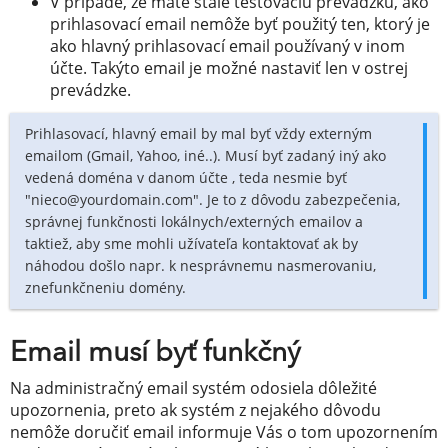
V prípade, že máte stále testovaciu prevádzku, ako
prihlasovací email nemôže byť použitý ten, ktorý je
ako hlavný prihlasovací email používaný v inom
účte. Takýto email je možné nastaviť len v ostrej
prevádzke.
Prihlasovací, hlavný email by mal byť vždy externým
emailom (Gmail, Yahoo, iné..). Musí byť zadaný iný ako
vedená doména v danom účte , teda nesmie byť
"nieco@yourdomain.com". Je to z dôvodu zabezpečenia,
správnej funkčnosti lokálnych/externých emailov a
taktiež, aby sme mohli užívateľa kontaktovať ak by
náhodou došlo napr. k nesprávnemu nasmerovaniu,
znefunkčneniu domény.
Email musí byť funkčný
Na administračný email systém odosiela dôležité
upozornenia, preto ak systém z nejakého dôvodu
nemôže doručiť email informuje Vás o tom upozornením