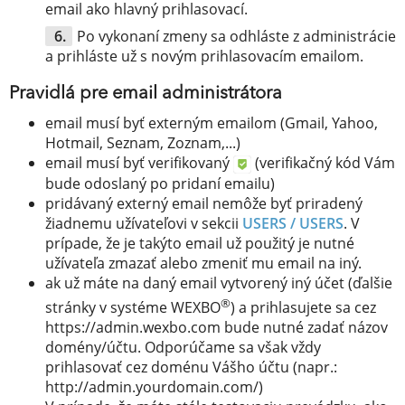
email ako hlavný prihlasovací.
Po vykonaní zmeny sa odhláste z administrácie
a prihláste už s novým prihlasovacím emailom.
Pravidlá pre email administrátora
email musí byť externým emailom (Gmail, Yahoo,
Hotmail, Seznam, Zoznam,...)
email musí byť verifikovaný
(verifikačný kód Vám
bude odoslaný po pridaní emailu)
pridávaný externý email nemôže byť priradený
žiadnemu užívateľovi v sekcii
USERS / USERS
. V
prípade, že je takýto email už použitý je nutné
užívateľa zmazať alebo zmeniť mu email na iný.
ak už máte na daný email vytvorený iný účet (ďalšie
®
stránky v systéme WEXBO
) a prihlasujete sa cez
https://admin.wexbo.com bude nutné zadať názov
domény/účtu. Odporúčame sa však vždy
prihlasovať cez doménu Vášho účtu (napr.:
http://admin.yourdomain.com/)