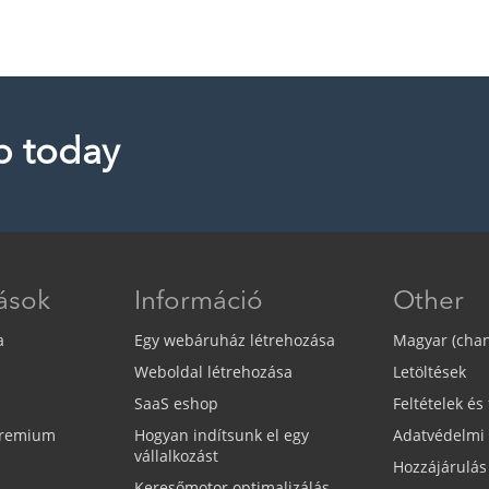
p today
tások
Információ
Other
a
Egy webáruház létrehozása
Magyar (cha
Weboldal létrehozása
Letöltések
SaaS eshop
Feltételek és 
Premium
Hogyan indítsunk el egy
Adatvédelmi 
vállalkozást
Hozzájárulá
Keresőmotor optimalizálás