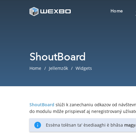
Home
ShoutBoard
Home
Jellemzők
Widgets
ShoutBoard
slúži k zanechaniu odkazov od návštev
do modulu môže prispievať aj neregistrovaný užívate
Essèna tolèsan ta' èsediaaghi è bhâsa
magy