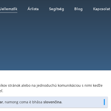
Jellemzők
Árlista
Segítség
Blog
Kapcsolat
níkov stránok alebo na jednoduchú komunikáciou s nimi keďže
ľ.
ar
, namong coma è bhâsa
slovenčina
.