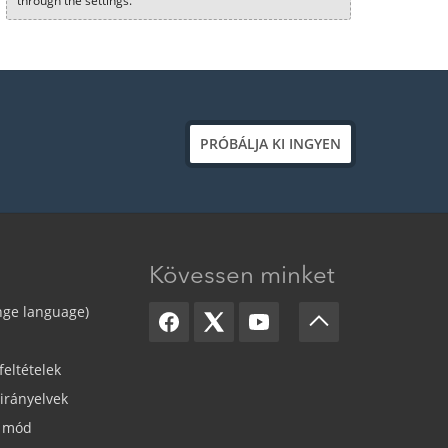
through the settings.
PRÓBÁLJA KI INGYEN
Kövessen minket
nge language)
feltételek
irányelvek
s mód