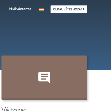
OLDAL LÉTREHOZÁSA
Nyilvántartás
Változat