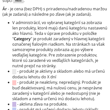
stĺpci
.
Akció
Ár
- je cena (bez DPH) s priradenou/nadradenou maržou
(ak je zadaná) a následne po zľave (ak je zadaná).
V administrácií, vo vybranej kategórií sa zobrazia
len produkty, ktoré majú danú kategóriu nastavenú
ako hlavnú. Teda v úprave produktu v položke
"
Category
" je produkt zaradený v hlavnej kategórii
označenej fialovým riadkom. Na stránkach sa však
samozrejme produkty zobrazia aj po výbere
vedľajšej kategórie. Pre zobrazenie produktov,
ktoré sú zaradené vo vedľajších kategóriách, je
nutné prejsť na stránky.
- produkt je aktívny a skladom alebo má určenú
dodaciu lehotu do X dní
- produkt je neaktívny, nepredajný. Produkt je
buď deaktivovaný, má nulovú cenu, je nesprávne
zaradený v kategórií alebo je nedostupný (nie je
skladom a nemá určenú inú dodaciu lehotu).
- aktívna zľava na produkte.
- produkt má určenú dodaciu lehotu (sklad):