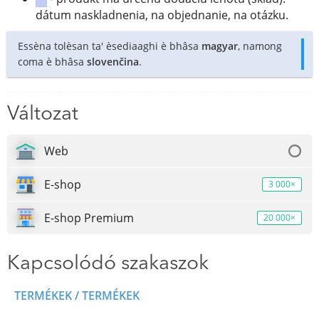
dátum naskladnenia, na objednanie, na otázku.
Essèna tolèsan ta' èsediaaghi è bhâsa
magyar
, namong
coma è bhâsa
slovenčina
.
Változat
Web
E-shop
3 000×
E-shop Premium
20 000×
Kapcsolódó szakaszok
TERMÉKEK / TERMÉKEK