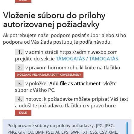
Vloženie súboru do prílohy
autorizovanej požiadavky
Ak potrebujete našej podpore poslať súbor alebo si ho
podpora od Vás žiada postupujte podľa návodu:
v administrácii https://admin.wexbo.com
prejdite do sekcie
TÁMOGATÁS / TÁMOGATÁS
v pravom hornom rohu kliknite na tlačítko
HOZZÁAD FELHATALMAZOTT KÖVETELMÉNY
v položke "
Add file as attachment
" vložte
súbor z Vášho PC.
hotovo, k požiadavke môžete pripísať Váš text
a odošlite požiadavku tlačítkom v pravo hore
KÜLD
Podporované súbory do prílohy požiadavky: JPG, JPEG,
PNG, GIF, ICO, BMP, PSD, AI, EPS, SWF, TXT, CSS, CSV, XML,