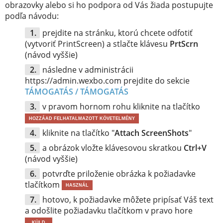
obrazovky alebo si ho podpora od Vás žiada postupujte
podľa návodu:
prejdite na stránku, ktorú chcete odfotiť
(vytvoriť PrintScreen) a stlačte klávesu
PrtScrn
(návod vyššie)
následne v administrácii
https://admin.wexbo.com prejdite do sekcie
TÁMOGATÁS / TÁMOGATÁS
v pravom hornom rohu kliknite na tlačítko
HOZZÁAD FELHATALMAZOTT KÖVETELMÉNY
kliknite na tlačítko "
Attach ScreenShots
"
a obrázok vložte klávesovou skratkou
Ctrl+V
(návod vyššie)
potvrďte priloženie obrázka k požiadavke
tlačítkom
HASZNÁL
hotovo, k požiadavke môžete pripísať Váš text
a odošlite požiadavku tlačítkom v pravo hore
KÜLD