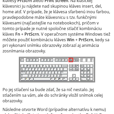
klávesy
PrtScrn
alebo
Print Screen
. Na klasickej
klávesnici ju nájdete nad skupinou kláves insert, del,
home atď. V prípade, že je klávesa sfarbenú inou farbou,
pravdepodobne máte klávesnicu s tzv. funkčnými
klávesami (najčastejšie na notebookoch), pričom v
tomto prípade je nutné spoločne stlačiť kombináciu
kláves
Fn
+
PrtScrn
. V operačnom systéme Windows tiež
môžete použiť kombináciu kláves
Win
+
PrtScrn
, kedy sa
pri vykonaní snímku obrazovky zobrazí aj animácia
zosnímania obrazovky.
Po jej stlačení sa bude zdať, že sa nič nestalo. Jej
stlačením sa vám, ale do schránky vložil snímok celej
obrazovky.
Následne otvorte Word (prípadne alternatívu k nemu)