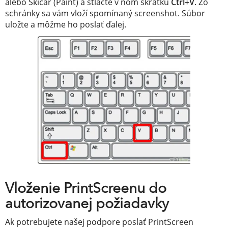
alebo Skicár (Paint) a stlačte v ňom skratku
Ctrl+V
. Zo
schránky sa vám vloží spomínaný screenshot. Súbor
uložte a môžme ho poslať ďalej.
Vloženie PrintScreenu do
autorizovanej požiadavky
Ak potrebujete našej podpore poslať PrintScreen