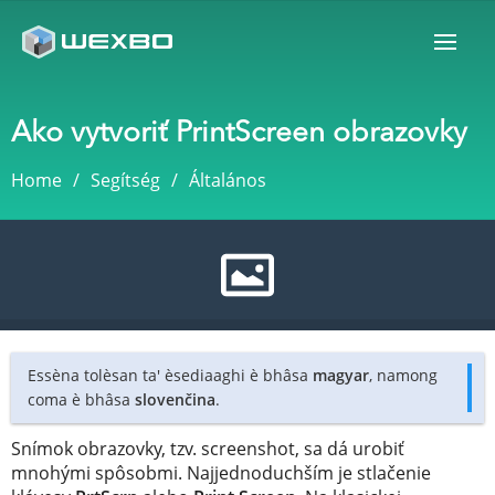
Ako vytvoriť PrintScreen obrazovky
Home
Segítség
Általános
Essèna tolèsan ta' èsediaaghi è bhâsa
magyar
, namong
coma è bhâsa
slovenčina
.
Snímok obrazovky, tzv. screenshot, sa dá urobiť
mnohými spôsobmi. Najjednoduchším je stlačenie