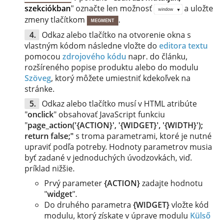
szekciókban
" označte len možnosť
a uložte
window
zmeny tlačítkom
.
MEGMENT
Odkaz alebo tlačítko na otvorenie okna s
vlastným kódom následne vložte do
editora textu
pomocou
zdrojového kódu
napr. do článku,
rozšíreného popise produktu alebo do modulu
Szöveg
, ktorý môžete umiestniť kdekoľvek na
stránke.
Odkaz alebo tlačítko musí v HTML atribúte
"
onclick
" obsahovať JavaScript funkciu
"
page_action('{ACTION}', '{WIDGET}', '{WIDTH}');
return false;"
s troma parametrami, ktoré je nutné
upraviť podľa potreby. Hodnoty parametrov musia
byť zadané v jednoduchých úvodzovkách, viď.
príklad nižšie.
Prvý parameter
{ACTION}
zadajte hodnotu
"
widget
".
Do druhého parametra
{WIDGET}
vložte kód
modulu, ktorý získate v úprave modulu ​
Külső