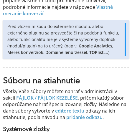
prípade vlastného kódu pre meranie konverzií,
podrobné informácie nájdete v nápovede
Vlastné
meranie konverzií
.
Pred vložením kódu do externého modulu, alebo
externého pluginu sa presvedčte či na podobnú funkciu,
alebo funkcionalitu nie je v systéme vytvorený doplnok
(modul/plugin) na to určený. (napr.:
Google Analytics
,
Mérés konverziók
,
Domainellenőrzéssel
,
TOPlist
,...)
Súboru na stiahnutie
Všetky Vaše súbory môžete nahrať v administrácii v
sekcii
FÁJLOK / FÁJLOK KEZELÉSE
, pričom každý súbor
odporúčame nahrať špecializovanej zložky. Následne na
dané súbory vytvorte v
editore textu
odkazy na ich
stiahnutie, podľa návodu na
pridanie odkazu
.
Systémové zložky