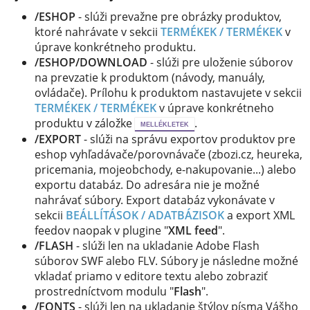
/ESHOP
- slúži prevažne pre obrázky produktov,
ktoré nahrávate v sekcii
TERMÉKEK / TERMÉKEK
v
úprave konkrétneho produktu.
/ESHOP/DOWNLOAD
- slúži pre uloženie súborov
na prevzatie k produktom (návody, manuály,
ovládače). Prílohu k produktom nastavujete v sekcii
TERMÉKEK / TERMÉKEK
v úprave konkrétneho
produktu v záložke
.
MELLÉKLETEK
/EXPORT
- slúži na správu exportov produktov pre
eshop vyhľadávače/porovnávače (zbozi.cz, heureka,
pricemania, mojeobchody, e-nakupovanie...) alebo
exportu databáz. Do adresára nie je možné
nahrávať súbory. Export databáz vykonávate v
sekcii
BEÁLLÍTÁSOK / ADATBÁZISOK
a export XML
feedov naopak v plugine "
XML feed
".
/FLASH
- slúži len na ukladanie Adobe Flash
súborov SWF alebo FLV. Súbory je následne možné
vkladať priamo v editore textu alebo zobraziť
prostredníctvom modulu "
Flash
".
/FONTS
- slúži len na ukladanie štýlov písma Vášho