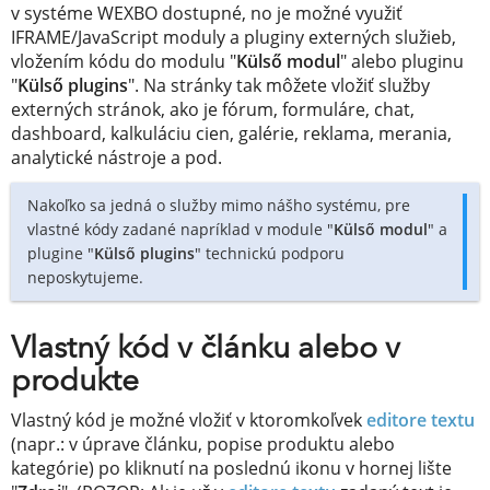
v systéme WEXBO dostupné, no je možné využiť
IFRAME/JavaScript moduly a pluginy externých služieb,
vložením kódu do modulu "
Külső modul
" alebo pluginu
"
Külső plugins
". Na stránky tak môžete vložiť služby
externých stránok, ako je fórum, formuláre, chat,
dashboard, kalkuláciu cien, galérie, reklama, merania,
analytické nástroje a pod.
Nakoľko sa jedná o služby mimo nášho systému, pre
vlastné kódy zadané napríklad v module "
Külső modul
" a
plugine "
Külső plugins
" technickú podporu
neposkytujeme.
Vlastný kód v článku alebo v
produkte
Vlastný kód je možné vložiť v ktoromkoľvek
editore textu
(napr.: v úprave článku, popise produktu alebo
kategórie) po kliknutí na poslednú ikonu v hornej lište