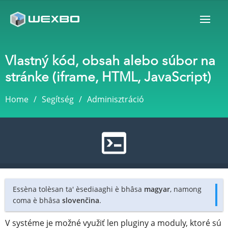
Vlastný kód, obsah alebo súbor na
stránke (iframe, HTML, JavaScript)
Home
Segítség
Adminisztráció
Essèna tolèsan ta' èsediaaghi è bhâsa
magyar
, namong
coma è bhâsa
slovenčina
.
V systéme je možné využiť len pluginy a moduly, ktoré sú