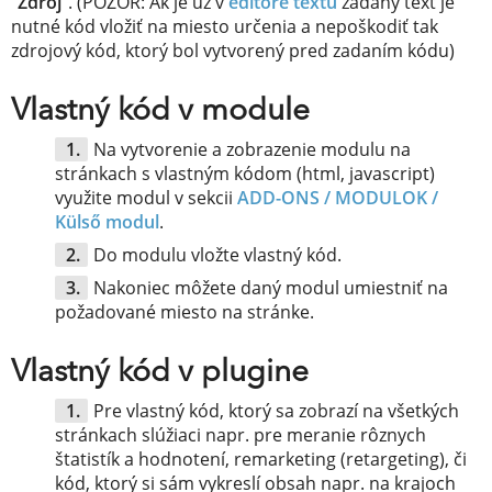
"
Zdroj
". (POZOR: Ak je už v
editore textu
zadaný text je
nutné kód vložiť na miesto určenia a nepoškodiť tak
zdrojový kód, ktorý bol vytvorený pred zadaním kódu)
Vlastný kód v module
Na vytvorenie a zobrazenie modulu na
stránkach s vlastným kódom (html, javascript)
využite modul v sekcii
ADD-ONS / MODULOK /
Külső modul
.
Do modulu vložte vlastný kód.
Nakoniec môžete daný modul umiestniť na
požadované miesto na stránke.
Vlastný kód v plugine
Pre vlastný kód, ktorý sa zobrazí na všetkých
stránkach slúžiaci napr. pre meranie rôznych
štatistík a hodnotení, remarketing (retargeting), či
kód, ktorý si sám vykreslí obsah napr. na krajoch