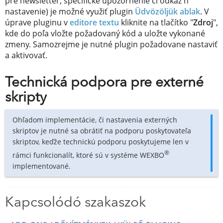
pre newsletter, špecifické upozornenie či odkaz n
nastavenie) je možné využiť plugin
Üdvözöljük ablak
. V
úprave pluginu v
editore textu
kliknite na tlačítko "
Zdroj
",
kde do poľa vložte požadovaný kód a uložte vykonané
zmeny. Samozrejme je nutné plugin požadovane nastaviť
a aktivovať.
Technická podpora pre externé
skripty
Ohľadom implementácie, či nastavenia externých
skriptov je nutné sa obrátiť na podporu poskytovateľa
skriptov, keďže technickú podporu poskytujeme len v
®
rámci funkcionalít, ktoré sú v systéme WEXBO
implementované.
Kapcsolódó szakaszok