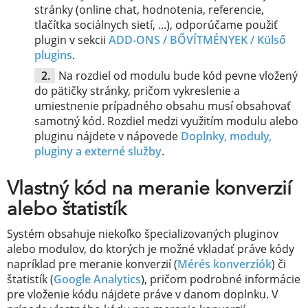
stránky (online chat, hodnotenia, referencie,
tlačítka sociálnych sietí, ...), odporúčame použiť
plugin v sekcii
ADD-ONS / BŐVÍTMÉNYEK /
Külső
plugins
.
Na rozdiel od modulu bude kód pevne vložený
do pätičky stránky, pričom vykreslenie a
umiestnenie prípadného obsahu musí obsahovať
samotný kód. Rozdiel medzi využitím modulu alebo
pluginu nájdete v nápovede
Doplnky, moduly,
pluginy a externé služby
.
Vlastný kód na meranie konverzií
alebo štatistík
Systém obsahuje niekoľko špecializovaných pluginov
alebo modulov, do ktorých je možné vkladať práve kódy
napríklad pre meranie konverzií (
Mérés konverziók
) či
štatistík (
Google Analytics
), pričom podrobné informácie
pre vloženie kódu nájdete práve v danom doplnku. V