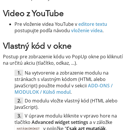
Video z YouTube
Pre vloženie videa YouTube v
editore textu
postupujte podľa návodu
vloženie videa
.
Vlastný kód v okne
Postup pre zobrazenie kódu vo PopUp okne po kliknutí
na určitú akciu (tlačítko, odkaz, ...).
Na vytvorenie a zobrazenie modulu na
stránkach s vlastným kódom (HTML alebo
JavaScript) použite modul v sekcii
ADD-ONS /
MODULOK /
Külső modul
.
Do modulu vložte vlastný kód (HTML alebo
JavaScript).
V úprave modulu kliknite v vpravo hore na
tlačítko
Advanced widget settings
a v záložke
v položke "
Csak azt mutatják,
HATÁSKÖRÖKET