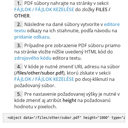
PDF súbory nahrajte na stránky v sekcii
FÁJLOK / FÁJLOK KEZELÉSE
do zložky
FILES /
OTHER
.
Následne na dané súbory vytvoríte v
editore
textu
odkazy na ich stiahnutie, podľa návodu na
pridanie odkazu
.
Prípadne pre zobrazenie PDF súboru priamo
na stránke vložte nižšie uvedený HTML kód do
zdrojového kódu
editora textu.
V kóde je nutné zmeniť URL adresu na súbor
(
/files/other/subor.pdf
), ktorú získate v sekcii
FÁJLOK / FÁJLOK KEZELÉSE
po dvoj-kliknutí na
požadovaný súbor.
Pre nastavenie požadovanej výšky je nutné v
kóde zmeniť aj atribút
height
na požadovanú
hodnotu v pixeloch.
<object data="/files/other/subor.pdf" height="1000" type="ap