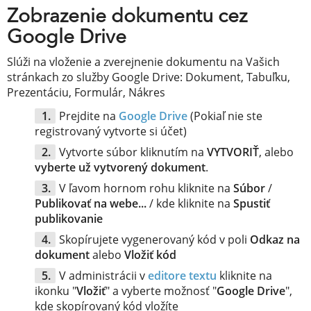
Zobrazenie dokumentu cez
Google Drive
Slúži na vloženie a zverejnenie dokumentu na Vašich
stránkach zo služby Google Drive: Dokument, Tabuľku,
Prezentáciu, Formulár, Nákres
Prejdite na
Google Drive
(Pokiaľ nie ste
registrovaný vytvorte si účet)
Vytvorte súbor kliknutím na
VYTVORIŤ
, alebo
vyberte už vytvorený dokument
.
V ľavom hornom rohu kliknite na
Súbor
/
Publikovať na webe...
/ kde kliknite na
Spustiť
publikovanie
Skopírujete vygenerovaný kód v poli
Odkaz na
dokument
alebo
Vložiť kód
V administrácii v
editore textu
kliknite na
ikonku "
Vložiť
" a vyberte možnosť "
Google Drive
",
kde skopírovaný kód vložíte