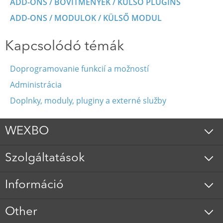
ADD-ONS / BŐVÍTMÉNYEK / KÜLSŐ PLUGINS
ADD-ONS / MODULOK / KÜLSŐ MODUL
Kapcsolódó témák
Doprogramovanie funkcií a možností
Administrácia
Doplnky, moduly, pluginy a externé služby
WEXBO
Szolgáltatások
Információ
Other