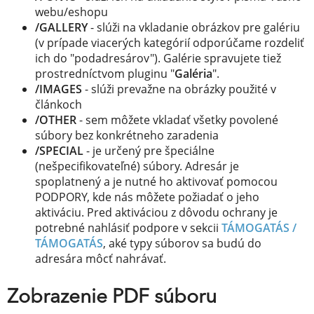
webu/eshopu
/GALLERY
- slúži na vkladanie obrázkov pre galériu
(v prípade viacerých kategórií odporúčame rozdeliť
ich do "podadresárov"). Galérie spravujete tiež
prostredníctvom pluginu "
Galéria
".
/IMAGES
- slúži prevažne na obrázky použité v
článkoch
/OTHER
- sem môžete vkladať všetky povolené
súbory bez konkrétneho zaradenia
/SPECIAL
- je určený pre špeciálne
(nešpecifikovateľné) súbory. Adresár je
spoplatnený a je nutné ho aktivovať pomocou
PODPORY, kde nás môžete požiadať o jeho
aktiváciu. Pred aktiváciou z dôvodu ochrany je
potrebné nahlásiť podpore v sekcii
TÁMOGATÁS /
TÁMOGATÁS
, aké typy súborov sa budú do
adresára môcť nahrávať.
Zobrazenie PDF súboru