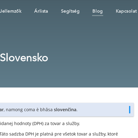
Jellemzők
Árlista
Segítség
Blog
Kapcsolat
Slovensko
ar
, namong coma è bhâsa
slovenčina
.
danej hodnoty (DPH) za tovar a služby.
 Táto sadzba DPH je platná pre všetok tovar a služby, ktoré