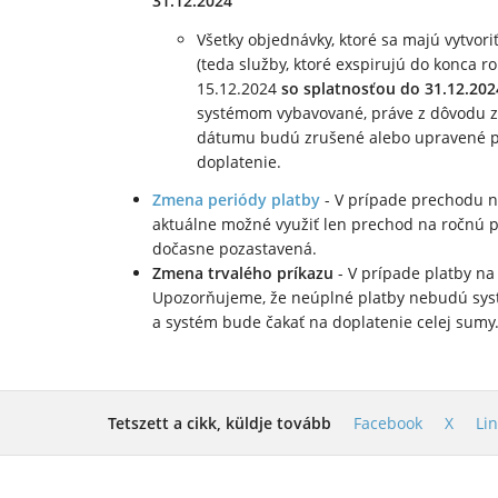
31.12.2024
Všetky objednávky, ktoré sa majú vytvo
(teda služby, ktoré exspirujú do konca
15.12.2024
so splatnosťou do 31.12.202
systémom vybavované, práve z dôvodu 
dátumu budú zrušené alebo upravené po
doplatenie.
Zmena periódy platby
- V prípade prechodu na
aktuálne možné využiť len prechod na ročnú p
dočasne pozastavená.
Zmena trvalého príkazu
- V prípade platby na 
Upozorňujeme, že neúplné platby nebudú sys
a systém bude čakať na doplatenie celej sumy
Tetszett a cikk, küldje tovább
Facebook
X
Li