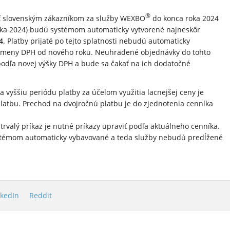
®
riť slovenským zákazníkom za služby WEXBO
do konca roka 2024
 roka 2024) budú systémom automaticky vytvorené najneskôr
4
. Platby prijaté po tejto splatnosti nebudú automaticky
zmeny DPH od nového roku. Neuhradené objednávky do tohto
dľa novej výšky DPH a bude sa čakať na ich dodatočné
 vyššiu periódu platby za účelom využitia lacnejšej ceny je
latbu. Prechod na dvojročnú platbu je do zjednotenia cenníka
trvalý príkaz je nutné príkazy upraviť podľa aktuálneho cenníka.
témom automaticky vybavované a teda služby nebudú predĺžené
.
nkedIn
Reddit