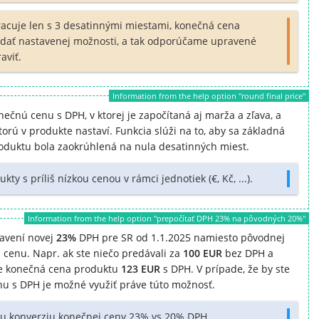
acuje len s 3 desatinnými miestami, konečná cena
dať nastavenej možnosti, a tak odporúčame upravené
aviť.
Information from the help option "round final price"
ečnú cenu s DPH, v ktorej je započítaná aj marža a zľava, a
orú v produkte nastaví. Funkcia slúži na to, aby sa základná
roduktu bola zaokrúhlená na nula desatinných miest.
 s príliš nízkou cenou v rámci jednotiek (€, Kč, ...).
Information from the help option "prepočítať DPH 23% na pôvodných 20%"
tavení novej
23%
DPH pre SR od 1.1.2025 namiesto pôvodnej
cenu. Napr. ak ste niečo predávali za
100 EUR
bez DPH a
e konečná cena produktu
123 EUR
s DPH. V prípade, že by ste
u s DPH je možné využiť práve túto možnosť.
iu konverziu konečnej ceny 23% vs 20% DPH.