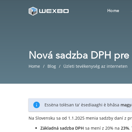
Home
Nová sadzba DPH pre 
Home
Blog
Üzleti tevékenység az interneten
Essèna tolèsan ta' èsediaaghi è bhâsa
magy
Na Slovensku sa od 1.1.2025 menia sadzby daní z pri
Základná sadzba DPH
sa mení z 20% na
23%
.