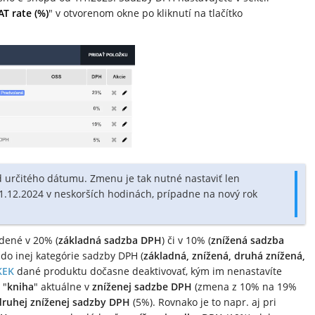
AT rate (%)
" v otvorenom okne po kliknutí na tlačítko
 určitého dátumu. Zmenu je tak nutné nastaviť len
.12.2024 v neskorších hodinách, prípadne na nový rok
adené v 20% (
základná sadzba DPH
) či v 10% (
znížená sadzba
do inej kategórie sadzby DPH (
základná, znížená, druhá znížená,
KEK
dané produktu dočasne deaktivovať, kým im nenastavíte
 "
kniha
" aktuálne v
zníženej sadzbe DPH
(zmena z 10% na 19%
druhej zníženej sadzby DPH
(5%). Rovnako je to napr. aj pri