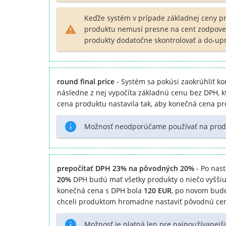
Keďže systém v prípade základnej ceny pr
produktu nemusí presne na cent zodpove
produkty dodatočne skontrolovať a do-upr
round final price
- Systém sa pokúsi zaokrúhliť kon
následne z nej vypočíta základnú cenu bez DPH, kt
cena produktu nastavila tak, aby konečná cena p
Možnosť neodporúčame používať na produkty
prepočítať DPH 23% na pôvodných 20%
- Po nas
20%
DPH budú mať všetky produkty o niečo vyššiu 
konečná cena s DPH bola
120 EUR
, po novom bud
chceli produktom hromadne nastaviť pôvodnú cen
Možnosť je platná len pre najpoužívanejš