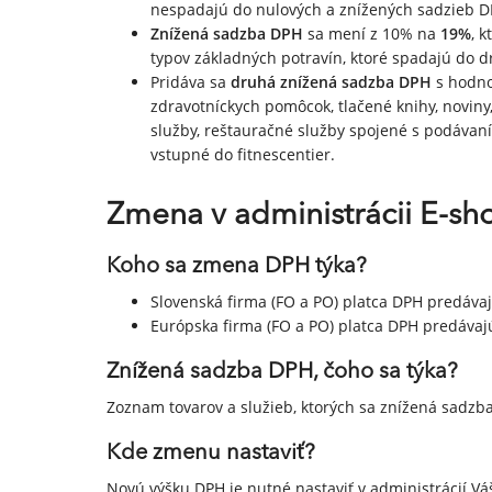
nespadajú do nulových a znížených sadzieb D
Znížená sadzba DPH
sa mení z 10% na
19%
, 
typov základných potravín, ktoré spadajú do 
Pridáva sa
druhá znížená sadzba DPH
s hodn
zdravotníckych pomôcok, tlačené knihy, noviny,
služby, reštauračné služby spojené s podávaní
vstupné do fitnescentier.
Zmena v administrácii E-sh
Koho sa zmena DPH týka?
Slovenská firma (FO a PO) platca DPH predáva
Európska firma (FO a PO) platca DPH predáva
Znížená sadzba DPH, čoho sa týka?
Zoznam tovarov a služieb, ktorých sa znížená sadzb
Kde zmenu nastaviť?
Novú výšku DPH je nutné nastaviť v administrácií Vá