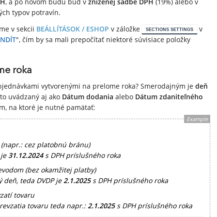
PH
, a po novom budú buď v
zníženej sadbe DPH
(19%) alebo v
ch typov potravín.
me v sekcii
BEÁLLÍTÁSOK / ESHOP
v záložke
v
SECTIONS SETTINGS
INDÍT
", čím by sa mali prepočítať niektoré súvisiace položky
me roka
objednávkami vytvorenými na prelome roka? Smerodajným je
deň
sto uvádzaný aj ako
Dátum dodania
alebo
Dátum zdaniteľného
m, na ktoré je nutné pamätať:
Example
(napr.: cez platobnú bránu)
 je
31.12.2024
s DPH príslušného roka
vodom (bez okamžitej platby)
ý deň, teda DVDP je
2.1.2025
s DPH príslušného roka
zatí tovaru
evzatia tovaru teda napr.:
2.1.2025
s DPH príslušného roka