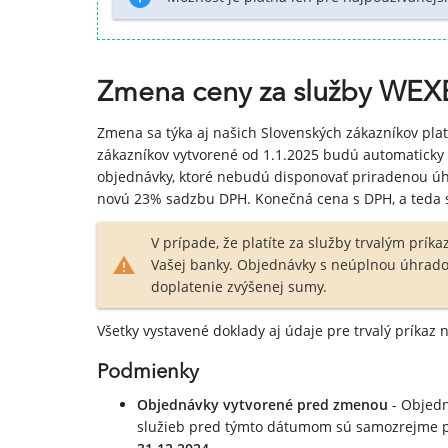
Zmena ceny za služby WE
Zmena sa týka aj našich Slovenských zákazníkov pla
zákazníkov vytvorené od 1.1.2025 budú automaticky
objednávky, ktoré nebudú disponovať priradenou ú
novú 23% sadzbu DPH. Konečná cena s DPH, a teda s
V prípade, že platíte za služby trvalým prík
Vašej banky. Objednávky s neúplnou úhrad
doplatenie zvýšenej sumy.
Všetky vystavené doklady aj údaje pre trvalý príkaz n
Podmienky
Objednávky vytvorené pred zmenou
- Objedn
služieb pred týmto dátumom sú samozrejme p