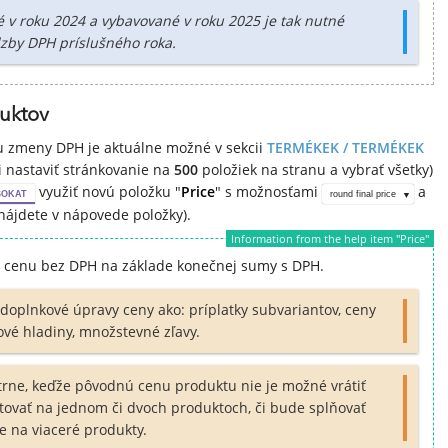
né v roku 2024 a vybavované v roku 2025 je tak nutné
zby DPH príslušného roka.
uktov
u zmeny DPH je aktuálne možné v sekcii
TERMÉKEK / TERMÉKEK
 nastaviť stránkovanie na
500
položiek na stranu a vybrať všetky)
využiť novú položku "
Price
" s možnosťami
a
SOKAT
round final price
ájdete v nápovede položky).
Information from the help item "Price"
nú cenu bez DPH na základe konečnej sumy s DPH.
doplnkové úpravy ceny ako: príplatky subvariantov, ceny
ové hladiny, množstevné zľavy.
ne, keďže pôvodnú cenu produktu nie je možné vrátiť
tovať na jednom či dvoch produktoch, či bude splňovať
e na viaceré produkty.