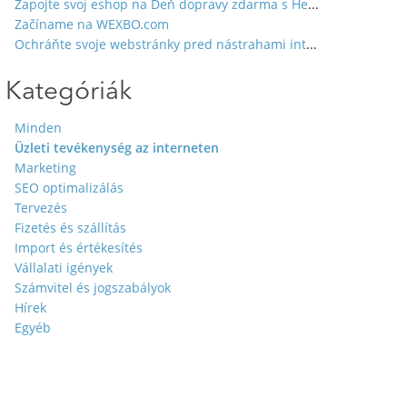
Zapojte svoj eshop na Deň dopravy zdarma s Heurekou
Začíname na WEXBO.com
Ochráňte svoje webstránky pred nástrahami internetu
Kategóriák
Minden
Üzleti tevékenység az interneten
Marketing
SEO optimalizálás
Tervezés
Fizetés és szállítás
Import és értékesítés
Vállalati igények
Számvitel és jogszabályok
Hírek
Egyéb