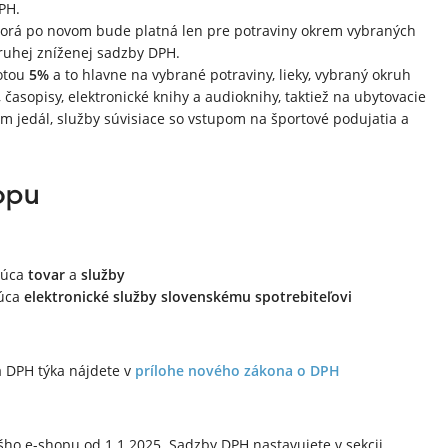
PH.
ktorá po novom bude platná len pre potraviny okrem vybraných
druhej zníženej sadzby DPH.
otou
5%
a to hlavne na vybrané potraviny, lieky, vybraný okruh
 časopisy, elektronické knihy a audioknihy, taktiež na ubytovacie
m jedál, služby súvisiace so vstupom na športové podujatia a
opu
júca
tovar
a
služby
júca
elektronické služby slovenskému spotrebiteľovi
a DPH týka nájdete v
prílohe nového zákona o DPH
šho e-shopu od 1.1.2025. Sadzby DPH nastavujete v sekcii