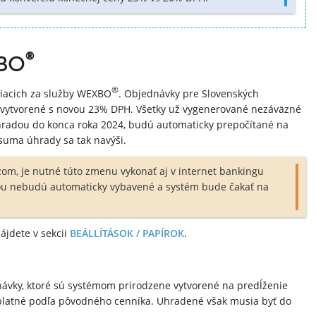
®
XBO
®
tiacich za služby WEXBO
. Objednávky pre Slovenských
 vytvorené s novou 23% DPH. Všetky už vygenerované nezáväzné
hradou do konca roka 2024, budú automaticky prepočítané na
uma úhrady sa tak navýši.
azom, je nutné túto zmenu vykonať aj v internet bankingu
ou nebudú automaticky vybavené a systém bude čakať na
ájdete v sekcii
BEÁLLÍTÁSOK / PAPÍROK
.
ávky, ktoré sú systémom prirodzene vytvorené na predĺženie
latné podľa pôvodného cenníka. Uhradené však musia byť do