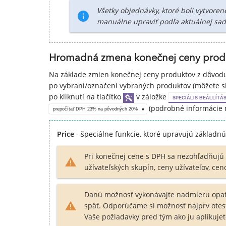
Všetky objednávky, ktoré boli vytvore
manuálne upraviť podľa aktuálnej sad
Hromadná zmena konečnej ceny prod
Na základe zmien konečnej ceny produktov z dôvod
po vybraní/označení vybraných produktov (môžete si
po kliknutí na tlačítko
v záložke
SPECIÁLIS BEÁLLÍTÁ
(podrobné informácie n
prepočítať DPH 23% na pôvodných 20%
Price
- špeciálne funkcie, ktoré upravujú základ
Pri konečnej cene s DPH sa nezohľadňujú 
užívateľských skupín, ceny užívateľov, cen
Danú možnosť vykonávajte nadmieru opatr
späť. Odporúčame si možnosť najprv otes
Vaše požiadavky pred tým ako ju aplikujet