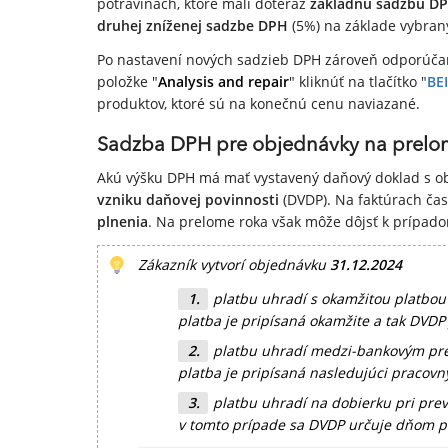
potravinách, ktoré mali doteraz
základnú sadzbu D
druhej zníženej sadzbe DPH
(5%) na základe vybraný
Po nastavení nových sadzieb DPH zároveň odporúča
položke "
Analysis and repair
" kliknúť na tlačítko "
BE
produktov, ktoré sú na konečnú cenu naviazané.
Sadzba DPH pre objednávky na prelo
Akú výšku DPH má mať vystavený daňový doklad s 
vzniku daňovej povinnosti
(DVDP). Na faktúrach ča
plnenia
. Na prelome roka však môže dôjsť k prípado
Zákazník vytvorí objednávku
31.12.2024
platbu uhradí s okamžitou platbou 
platba je pripísaná okamžite a tak DVDP
platbu uhradí medzi-bankovým pre
platba je pripísaná nasledujúci pracovn
platbu uhradí na dobierku pri prev
v tomto prípade sa DVDP určuje dňom pr