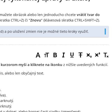
 zmažete obrázok alebo len jednoducho chcete
vrátiť tvar do
kratka CTRL+Z) či "
Znovu
" (klávesová skratka CTRL+SHIFT+Z).
d) a po uložení zmien nie je možné tieto kroky využiť.
e kurzorom myši a kliknete na ikonku
z nižšie uvedených funkcií.
is, alebo len obyčajný text.
.
va).
iarknutý.
arknutý.
xt v dolnej, alebo hornej časti riadku (zmenšené).