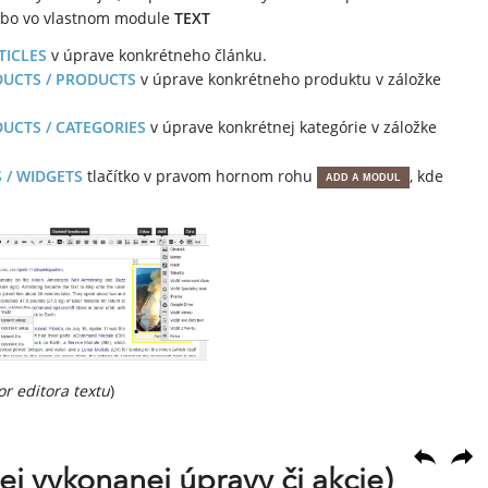
bo vo vlastnom module
TEXT
TICLES
v úprave konkrétneho článku.
UCTS / PRODUCTS
v úprave konkrétneho produktu v záložke
UCTS / CATEGORIES
v úprave konkrétnej kategórie v záložke
 / WIDGETS
tlačítko v pravom hornom rohu
, kde
ADD A MODUL
or editora textu
)
ej vykonanej úpravy či akcie)