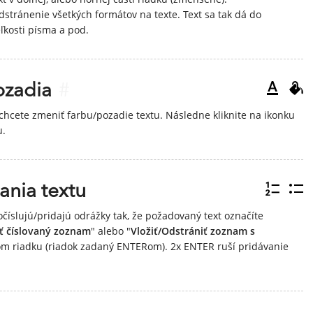
dstránenie všetkých formátov na texte. Text sa tak dá do
ľkosti písma a pod.
ozadia
#
hcete zmeniť farbu/pozadie textu. Následne kliknite na ikonku
u.
ania textu
očíslujú/pridajú odrážky tak, že požadovaný text označíte
iť číslovaný zoznam
" alebo "
Vložiť/Odstrániť zoznam s
ovom riadku (riadok zadaný ENTERom). 2x ENTER ruší pridávanie