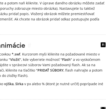
jte a potom naň kliknite. V úprave daného obrázku môžete zadať
e poruchy zobrazuje miesto obrázka). Nastavujete tu taktiež
rázku pridať popis. Vložený obrázok môžete premiestňovať
/zmenšiť. Ak chcete na obrázok pridať odkaz postupujte podľa
animácie
#
ncovkou
*.swf
. Kurzorom myši kliknite na požadované miesto v
konku "
Vložiť
", kde vyberiete možnosť "
Flash
" a vo vyskočenom
ájdite v správcovi súborov Vami požadovaný flash. Ak sa na
, kliknite na tlačítko "
PRIDAŤ SÚBORY
, flash nahrajte a potom
 do zložky Flash).
ako
výška
,
šírka
v px alebo % (ktoré je nutné určiť) poprípade iné