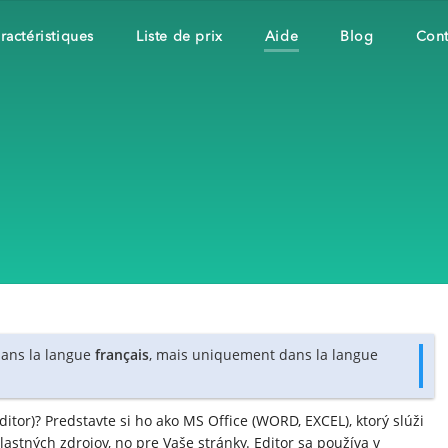
ractéristiques
Liste de prix
Aide
Blog
Cont
 dans la langue
français
, mais uniquement dans la langue
ditor)? Predstavte si ho ako MS Office (WORD, EXCEL), ktorý slúži
vlastných zdrojov, no pre Vaše stránky. Editor sa používa v