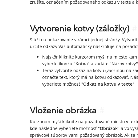
zrušíte, označením požadovaného odkazu v texte a k
Vytvorenie kotvy (záložky)
#
Slúži na odkazovanie v rámci jednej stránky. Vytvorít
určité odkazy Vás automaticky naskroluje na požadov
Najskôr kliknite kurzorom myši na miesto kam c
vyberte ikonku "
Kotva
" a zadáte "Názov kotvy"
Teraz vytvoríte odkaz na kotvu (väčšinou na za
označte text, ktorý má na kotvu odkazovať. Nás
vyberiete možnosť "
Odkaz na kotvu v texte
"
Vloženie obrázka
#
Kurzorom myši kliknite na požadované miesto v texte,
kde následne vyberiete možnosť "
Obrázok
" a vo vys
správcovi súborov Vami požadovaný obrázok. Ak sa n