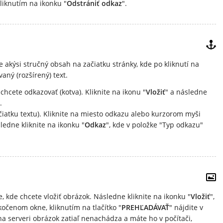
liknutím na ikonku "
Odstrániť odkaz
".
e akýsi stručný obsah na začiatku stránky, kde po kliknutí na
aný (rozšírený) text.
hcete odkazovať (kotva). Kliknite na ikonu "
Vložiť
" a následne
.
čiatku textu). Kliknite na miesto odkazu alebo kurzorom myši
ledne kliknite na ikonku "
Odkaz
", kde v položke "Typ odkazu"
 kde chcete vložiť obrázok. Následne kliknite na ikonku "
Vložiť
",
kočenom okne, kliknutím na tlačítko "
PREHĽADÁVAŤ
" nájdite v
a serveri obrázok zatiaľ nenachádza a máte ho v počítači,