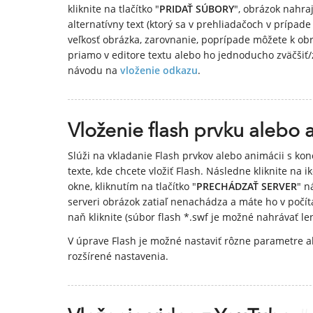
kliknite na tlačítko "
PRIDAŤ SÚBORY
", obrázok nahra
alternatívny text (ktorý sa v prehliadačoch v prípad
veľkosť obrázka, zarovnanie, poprípade môžete k ob
priamo v editore textu alebo ho jednoducho zväčšiť
návodu na
vloženie odkazu
.
Vloženie flash prvku alebo 
Slúži na vkladanie Flash prvkov alebo animácii s ko
texte, kde chcete vložiť Flash. Následne kliknite na i
okne, kliknutím na tlačítko "
PRECHÁDZAŤ SERVER
" n
serveri obrázok zatiaľ nenachádza a máte ho v počítači
naň kliknite (súbor flash *.swf je možné nahrávať len
V úprave Flash je možné nastaviť rôzne parametre 
rozšírené nastavenia.