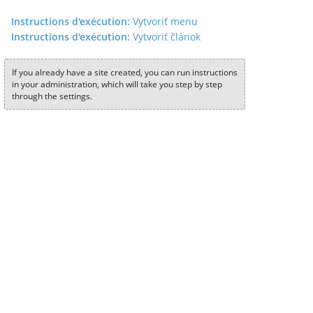
Instructions d'exécution:
Vytvoriť menu
Instructions d'exécution:
Vytvoriť článok
If you already have a site created, you can run instructions
in your administration, which will take you step by step
through the settings.