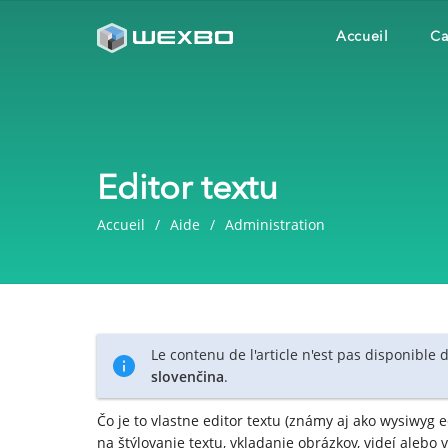
Accueil
Ca
Editor textu
Accueil
Aide
Administration
Le contenu de l'article n'est pas disponible
slovenčina
.
Čo je to vlastne editor textu (známy aj ako wysiwyg e
na štýlovanie textu, vkladanie obrázkov, videí alebo 