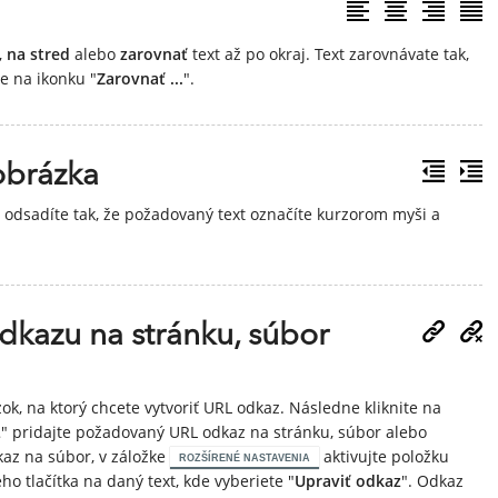
,
na stred
alebo
zarovnať
text až po okraj. Text zarovnávate tak,
e na ikonku "
Zarovnať ...
".
obrázka
 odsadíte tak, že požadovaný text označíte kurzorom myši a
dkazu na stránku, súbor
, na ktorý chcete vytvoriť URL odkaz. Následne kliknite na
L
" pridajte požadovaný URL odkaz na stránku, súbor alebo
kaz na súbor, v záložke
aktivujte položku
ROZŠÍRENÉ NASTAVENIA
o tlačítka na daný text, kde vyberiete "
Upraviť odkaz
". Odkaz