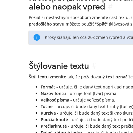
alebo naopak vpred
#
Pokiaľ si nešťastným spôsobom zmeníte časť textu,
predošlého stavu
môžete použiť "
Späť
" (klávesová s
Kroky siahajú len cca 20x zmien (vpred a vza
Štýlovanie textu
#
Štýl textu zmeníte
tak, že požadovaný
text označít
Formát
- určuje, či je daný text napríklad nadp
Názov fontu
- určuje font (tvar) písma.
Veľkosť písma
- určuje veľkosť písma.
Tučné
- určuje, či bude daný text hrubý (tučný)
Kurzíva
- určuje, či bude daný text šikmo (kurzí
Podčiarknuté
- určuje, či bude daný text podč
Prečiarknuté
- určuje, či bude daný text preči
Dolný a Horný index
- určuje, či bude daný te