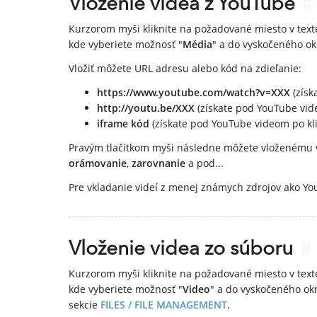
Vloženie videa z YouTube
#
Kurzorom myši kliknite na požadované miesto v texte,
kde vyberiete možnosť "
Média
" a do vyskočeného o
Vložiť môžete URL adresu alebo kód na zdieľanie:
https://www.youtube.com/watch?v=XXX
(získ
http://youtu.be/XXX
(získate pod YouTube vide
iframe kód
(získate pod YouTube videom po klik
Pravým tlačítkom myši následne môžete vloženému v
orámovanie
,
zarovnanie
a pod...
Pre vkladanie videí z menej známych zdrojov ako Y
Vloženie videa zo súboru
#
Kurzorom myši kliknite na požadované miesto v texte,
kde vyberiete možnosť "
Video
" a do vyskočeného o
sekcie
FILES / FILE MANAGEMENT
.