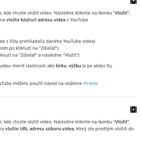
 kde chcete vložiť video. Následne kliknite na ikonku "
Vložiť
",
kna
vložte kód/url adresu videa
z YouTube
ate z lišty prehliadača daného YouTube videa)
om po kliknutí na "Zdieľať")
nutí na "Zdieľať" a následne "Vložiť")
ideu meniť vlastnosti ako
šírku
,
výšku
(v px alebo %),
ouTube môžete použiť návod na vloženie
IFrame
 kde chcete vložiť video. Následne kliknite na ikonku "
Vložiť
",
kna
vložte URL adresu súboru videa
, ktorý ste predtým uložili do