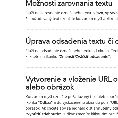
Možnosti zarovnania textu
Slúži na zarovnanie označeného textu
vľavo
,
vpravo
že požadovaný text označíte kurzorom myši a kliknet
Úprava odsadenia textu či 
Slúži na odsadenie označeného textu od okraja. Text
kliknete na ikonku "
Zmenšiť/Zväčšiť odsadenie
".
Vytvorenie a vloženie URL o
alebo obrázok
#
Kurzorom myši označte požadovaný text alebo obrázok
ikonku "
Odkaz
" a do vyskočeného okna do poľa "
UR
obrázok. Ak chcete aby sa jednalo o stiahnuteľný od
"
Vynútiť stiahnutie
". Odkaz zmeníte kliknutím pravéh