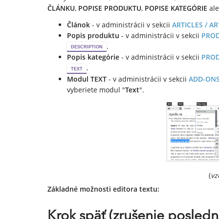
ČLÁNKU
,
POPISE PRODUKTU
,
POPISE KATEGÓRIE
ale
Článok
- v administrácii v sekcii
ARTICLES / AR
Popis produktu
- v administrácii v sekcii
PROD
.
DESCRIPTION
Popis kategórie
- v administrácii v sekcii
PROD
.
TEXT
Modul TEXT
- v administrácii v sekcii
ADD-ONS
vyberiete modul "
Text
".
(
vz
Základné možnosti editora textu:
Krok späť (zrušenie posledn