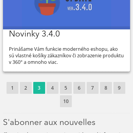
Novinky 3.4.0
Prinášame Vám funkcie moderného eshopu, ako
sú vlastné košíky zákazníkov či zobrazenie produktu
v 360° a omnoho viac.
1
2
3
4
5
6
7
8
9
10
S'abonner aux nouvelles