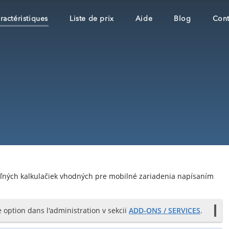
ractéristiques
Liste de prix
Aide
Blog
Cont
eľných kalkulačiek vhodných pre mobilné zariadenia napísaním
 option dans l'administration v sekcii
ADD-ONS / SERVICES
.