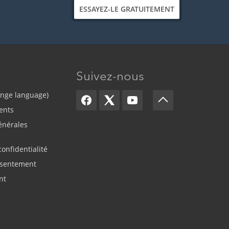
ESSAYEZ-LE GRATUITEMENT
Suivez-nous
ange language)
ents
énérales
confidentialité
sentement
nt