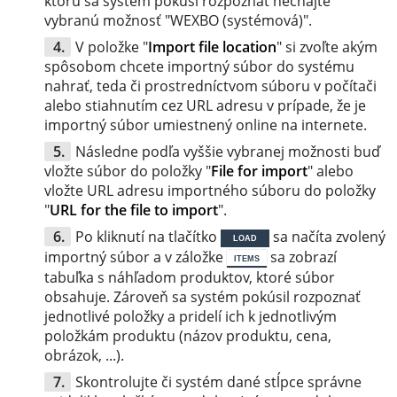
ktorú sa systém pokúsi rozpoznať nechajte
vybranú možnosť "WEXBO (systémová)".
V položke "
Import file location
" si zvoľte akým
spôsobom chcete importný súbor do systému
nahrať, teda či prostredníctvom súboru v počítači
alebo stiahnutím cez URL adresu v prípade, že je
importný súbor umiestnený online na internete.
Následne podľa vyššie vybranej možnosti buď
vložte súbor do položky "
File for import
" alebo
vložte URL adresu importného súboru do položky
"
URL for the file to import
".
Po kliknutí na tlačítko
sa načíta zvolený
LOAD
importný súbor a v záložke
sa zobrazí
ITEMS
tabuľka s náhľadom produktov, ktoré súbor
obsahuje. Zároveň sa systém pokúsil rozpoznať
jednotlivé položky a pridelí ich k jednotlivým
položkám produktu (názov produktu, cena,
obrázok, ...).
Skontrolujte či systém dané stĺpce správne