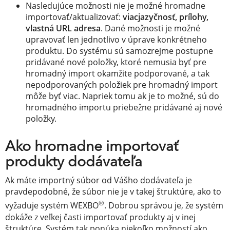
Nasledujúce možnosti nie je možné hromadne
importovať/aktualizovať:
viacjazyčnosť, prílohy,
vlastná URL adresa
. Dané možnosti je možné
upravovať len jednotlivo v úprave konkrétneho
produktu. Do systému sú samozrejme postupne
pridávané nové položky, ktoré nemusia byť pre
hromadný import okamžite podporované, a tak
nepodporovaných položiek pre hromadný import
môže byť viac. Napriek tomu ak je to možné, sú do
hromadného importu priebežne pridávané aj nové
položky.
Ako hromadne importovať
produkty dodávateľa
Ak máte importný súbor od Vášho dodávateľa je
pravdepodobné, že súbor nie je v takej štruktúre, ako to
®
vyžaduje systém WEXBO
. Dobrou správou je, že systém
dokáže z veľkej časti importovať produkty aj v inej
štruktúre. Systém tak ponúka niekoľko možností ako