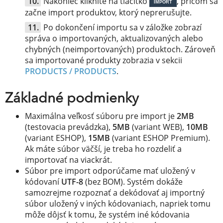
Nakoniec kliknite na tlačítko
, pričom sa
IMPORT
začne import produktov, ktorý neprerušujte.
Po dokončení importu sa v záložke zobrazí
správa o importovaných, aktualizovaných alebo
chybných (neimportovaných) produktoch. Zároveň
sa importované produkty zobrazia v sekcii
PRODUCTS / PRODUCTS
.
Základné podmienky
Maximálna veľkosť súboru pre import je
2MB
(testovacia prevádzka),
5MB
(variant WEB),
10MB
(variant ESHOP),
15MB
(variant ESHOP Premium).
Ak máte súbor väčší, je treba ho rozdeliť a
importovať na viackrát.
Súbor pre import odporúčame mať uložený v
kódovaní
UTF-8
(bez BOM). Systém dokáže
samozrejme rozpoznať a dekódovať aj importný
súbor uložený v iných kódovaniach, napriek tomu
môže dôjsť k tomu, že systém iné kódovania