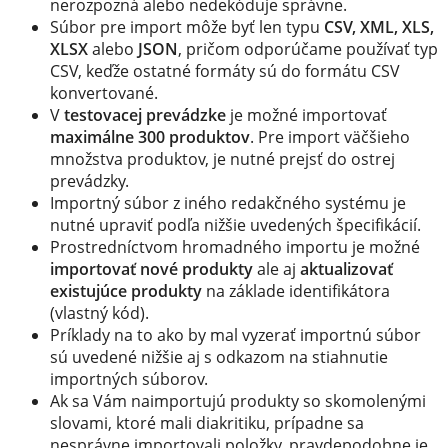
nerozpozná alebo nedekóduje správne.
Súbor pre import môže byť len typu
CSV, XML, XLS,
XLSX
alebo
JSON
, pričom odporúčame používať typ
CSV, keďže ostatné formáty sú do formátu CSV
konvertované.
V
testovacej prevádzke
je možné importovať
maximálne 300 produktov
. Pre import väčšieho
množstva produktov, je nutné prejsť do ostrej
prevádzky.
Importný súbor z iného redakčného systému je
nutné upraviť podľa nižšie uvedených špecifikácií.
Prostredníctvom hromadného importu je možné
importovať nové produkty
ale aj
aktualizovať
existujúce produkty
na základe identifikátora
(vlastný kód).
Príklady na to ako by mal vyzerať importnú súbor
sú uvedené nižšie aj s odkazom na stiahnutie
importných súborov.
Ak sa Vám naimportujú produkty so skomolenými
slovami, ktoré mali diakritiku, prípadne sa
nesprávne importovali položky, pravdepodobne je