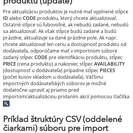
produktu (update)
Pre aktualizáciu produktov je nutné mať vyplnené stĺpce
ID
alebo
CODE
produktu, ktorý chcete aktualizovať.
Ostatné stĺpce sú ľubovoľné, ak nebudú zadané, nebudú
sa aktualizovať. Ak však stĺpce budú zadané a budú
prázdne, aktualizuje sa dané prázdne pole. Ak napr.
chcete aktualizovať len cenu a dostupnosť produktu od
dodávateľa, odporúčame mať v importnom súbore
zadaný stĺpec
CODE
pre identifikáciu produktu, stĺpec
PRICE
(cena produktu) a nakoniec stĺpec
AVAILABILITY
(dostupnosť u dodávateľa) prípadne stĺpec
PIECES
(počet kusov skladom u dodávateľa). Väčšinu
importných dodávateľských súborov je možné
dodatočne upraviť aj priamo pred
importom/aktualizáciou pridaním akcií pomocou tlačítka
.
Príklad štruktúry CSV (oddelené
čiarkami) súboru pre import