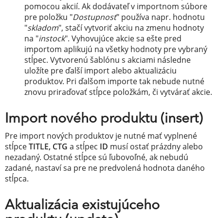
pomocou akcií. Ak dodávateľ v importnom súbore
pre položku "
Dostupnosť
" používa napr. hodnotu
"
skladom
", stačí vytvoriť akciu na zmenu hodnoty
na "
instock
". Vyhovujúce akcie sa ešte pred
importom aplikujú na všetky hodnoty pre vybraný
stĺpec. Vytvorenú šablónu s akciami následne
uložíte pre ďalší import alebo aktualizáciu
produktov. Pri ďalšom importe tak nebude nutné
znovu priraďovať stĺpce položkám, či vytvárať akcie.
Import nového produktu (insert)
Pre import nových produktov je nutné mať vyplnené
stĺpce
TITLE, CTG
a stĺpec
ID
musí ostať prázdny alebo
nezadaný. Ostatné stĺpce sú ľubovoľné, ak nebudú
zadané, nastaví sa pre ne predvolená hodnota daného
stĺpca.
Aktualizácia existujúceho