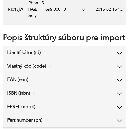
iPhone 5
RI018jw
16GB
699.000
0
0
2015-02-16
12
biely
Popis štruktúry súboru pre import
Identifikátor (id)
#
Vlastný kód (code)
#
EAN (ean)
#
ISBN (isbn)
#
EPREL (eprel)
#
Part number (pn)
#