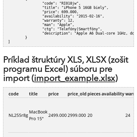
		"code": "RI018jw",
		"title": "iPhone 5 16GB biely",
		"price": 699.000,
		"availability": "2015-02-16",
		"warranty": 12,
		"man": "Apple",
		"ctg": "Telefóny|Smartfóny",
		"description": "Apple A6 Dual-core 1GHz, do
	}
]
Príklad štruktúry XLS, XLSX (zošit
programu Excel) súboru pre
import (
import_example.xlsx
)
code
title
price
price_old
pieces
availability
warr
MacBook
NL255r8g
2499.000
2999.000
20
24
Pro 15"