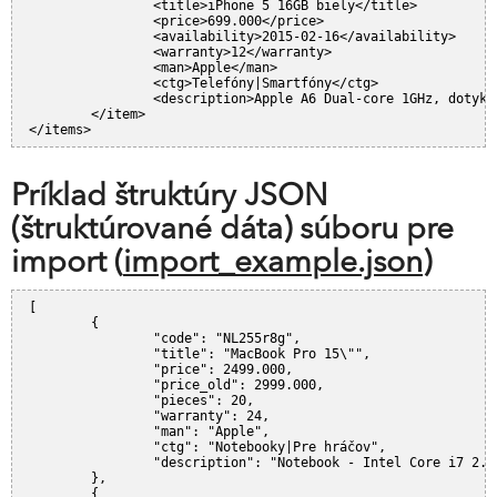
		<title>iPhone 5 16GB biely</title>
		<price>699.000</price>
		<availability>2015-02-16</availability>
		<warranty>12</warranty>
		<man>Apple</man>
		<ctg>Telefóny|Smartfóny</ctg>
		<description>Apple A6 Dual-core 1GHz, dotyk
	</item>
</items>
Príklad štruktúry JSON
(štruktúrované dáta) súboru pre
import (
import_example.json
)
[
	{
		"code": "NL255r8g",
		"title": "MacBook Pro 15\"",
		"price": 2499.000,
		"price_old": 2999.000,
		"pieces": 20,
		"warranty": 24,
		"man": "Apple",
		"ctg": "Notebooky|Pre hráčov",
		"description": "Notebook - Intel Core i7 2.
	},
	{