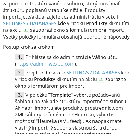
za pomoci štruktúrovaného súboru, ktorý musí mať
štruktúru popísanú v tabuľke nižšie. Produkty
importujete/aktualizujete cez administráciu v sekcii
SETTINGS / DATABASES
kde v riadku
Produkty
kliknutím
na akciu
sa zobrazí okno s formulárom pre import.
Všetky položky formulára obsahujú podrobné nápovedy.
Postup krok za krokom
Prihláste sa do administrácie Vášho účtu
(
https://admin.wexbo.com
).
Prejdite do sekcie
SETTINGS / DATABASES
kde
v riadku
Produkty
kliknutím na akciu
zobrazíte
okno s formulárom pre import.
V položke "
Template
" vyberte požadovanú
šablónu na základe štruktúry importného súboru.
Ak napr. importujete produkty prostredníctvom
XML súbory určeného pre Heureku, vyberte
možnosť "Heureka (XML feed)". Ak naopak máte
vlastný importný súbor s vlastnou štruktúrou,