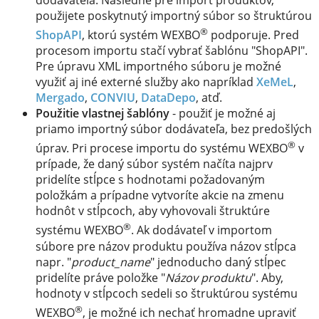
použijete poskytnutý importný súbor so štruktúrou
®
ShopAPI
, ktorú systém WEXBO
podporuje. Pred
procesom importu stačí vybrať šablónu "ShopAPI".
Pre úpravu XML importného súboru je možné
využiť aj iné externé služby ako napríklad
XeMeL
,
Mergado
,
CONVIU
,
DataDepo
, atď.
Použitie vlastnej šablóny
- použiť je možné aj
priamo importný súbor dodávateľa, bez predošlých
®
úprav. Pri procese importu do systému WEXBO
v
prípade, že daný súbor systém načíta najprv
pridelíte stĺpce s hodnotami požadovaným
položkám a prípadne vytvoríte akcie na zmenu
hodnôt v stĺpcoch, aby vyhovovali štruktúre
®
systému WEXBO
. Ak dodávateľ v importom
súbore pre názov produktu používa názov stĺpca
napr. "
product_name
" jednoducho daný stĺpec
pridelíte práve položke "
Názov produktu
". Aby,
hodnoty v stĺpcoch sedeli so štruktúrou systému
®
WEXBO
, je možné ich nechať hromadne upraviť