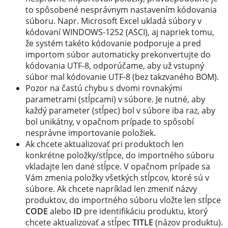
to spôsobené nesprávnym nastavením kódovania
súboru. Napr. Microsoft Excel ukladá súbory v
kódovaní WINDOWS-1252 (ASCI), aj napriek tomu,
že systém takéto kódovanie podporuje a pred
importom súbor automaticky prekonvertujte do
kódovania UTF-8, odporúčame, aby už vstupný
súbor mal kódovanie UTF-8 (bez takzvaného BOM).
Pozor na častú chybu s dvomi rovnakými
parametrami (stĺpcami) v súbore. Je nutné, aby
každý parameter (stĺpec) bol v súbore iba raz, aby
bol unikátny, v opačnom prípade to spôsobí
nesprávne importovanie položiek.
Ak chcete aktualizovať pri produktoch len
konkrétne položky/stĺpce, do importného súboru
vkladajte len dané stĺpce. V opačnom prípade sa
Vám zmenia položky všetkých stĺpcov, ktoré sú v
súbore. Ak chcete napríklad len zmeniť názvy
produktov, do importného súboru vložte len stĺpce
CODE
alebo
ID
pre identifikáciu produktu, ktorý
chcete aktualizovať a stĺpec
TITLE
(názov produktu).