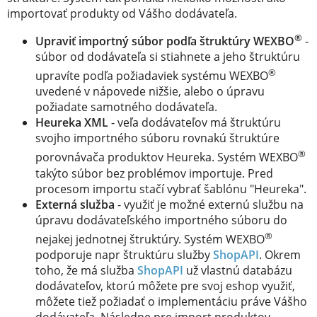
importovať produkty od Vášho dodávateľa.
®
Upraviť importný súbor podľa štruktúry WEXBO
-
súbor od dodávateľa si stiahnete a jeho štruktúru
®
upravíte podľa požiadaviek systému WEXBO
uvedené v nápovede nižšie, alebo o úpravu
požiadate samotného dodávateľa.
Heureka XML
- veľa dodávateľov má štruktúru
svojho importného súboru rovnakú štruktúre
®
porovnávača produktov Heureka. Systém WEXBO
takýto súbor bez problémov importuje. Pred
procesom importu stačí vybrať šablónu "Heureka".
Externá služba
- využiť je možné externú službu na
úpravu dodávateľského importného súboru do
®
nejakej jednotnej štruktúry. Systém WEXBO
podporuje napr štruktúru služby
ShopAPI
. Okrem
toho, že má služba
ShopAPI
už vlastnú databázu
dodávateľov, ktorú môžete pre svoj eshop využiť,
môžete tiež požiadať o implementáciu práve Vášho
dodávateľa. Následne pre import produktov,