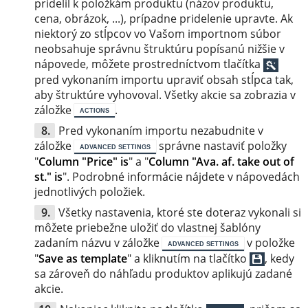
pridelil k položkám produktu (názov produktu,
cena, obrázok, ...), prípadne pridelenie upravte. Ak
niektorý zo stĺpcov vo Vašom importnom súbor
neobsahuje správnu štruktúru popísanú nižšie v
nápovede, môžete prostredníctvom tlačítka
pred vykonaním importu upraviť obsah stĺpca tak,
aby štruktúre vyhovoval. Všetky akcie sa zobrazia v
záložke
.
ACTIONS
Pred vykonaním importu nezabudnite v
záložke
správne nastaviť položky
ADVANCED SETTINGS
"
Column "Price" is
" a "
Column "Ava. af. take out of
st." is
". Podrobné informácie nájdete v nápovedách
jednotlivých položiek.
Všetky nastavenia, ktoré ste doteraz vykonali si
môžete priebežne uložiť do vlastnej šablóny
zadaním názvu v záložke
v položke
ADVANCED SETTINGS
"
Save as template
" a kliknutím na tlačítko
, kedy
sa zároveň do náhľadu produktov aplikujú zadané
akcie.